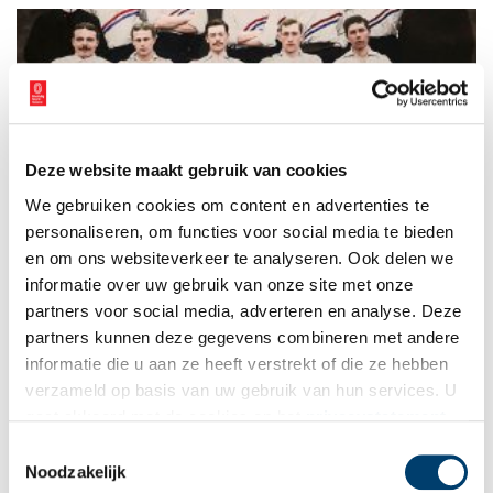
Deze website maakt gebruik van cookies
Haarlemse sportpionier begint voetbalclub
We gebruiken cookies om content en advertenties te
Voetbal: de populairste sport van Nederland. Maar dat is lang
niet altijd zo geweest. Waar komt dat voetbal eigenlijk
personaliseren, om functies voor social media te bieden
vandaan? Het spel is niet heel oud, pas in de negentiende
en om ons websiteverkeer te analyseren. Ook delen we
eeuw kwam het overwaaien uit Engeland.
informatie over uw gebruik van onze site met onze
partners voor social media, adverteren en analyse. Deze
partners kunnen deze gegevens combineren met andere
informatie die u aan ze heeft verstrekt of die ze hebben
verzameld op basis van uw gebruik van hun services. U
gaat akkoord met de cookies en het
privacystatement
als u onze website blijft gebruiken.
Toestemmingsselectie
Noodzakelijk