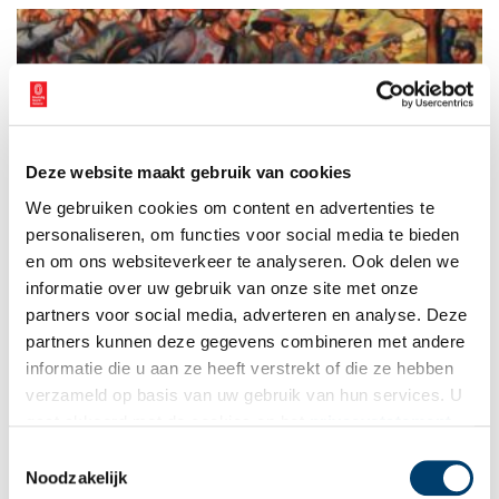
vondsten en conserveerde en determineerde een deel daarvan.
Ook (Zaanse) amateurarcheologen, vrijwilligers en studenten
van diverse opleidingen hielpen een handje mee. Dat tijdens
de werkzaamheden ruim 400.000 vondsten uit de 15e tot en
met de 18e eeuw gevonden zouden worden, overtrof alle
verwachtingen.
Deze website maakt gebruik van cookies
Strijden voor de paus: de Zouaven
We gebruiken cookies om content en advertenties te
Voetbalvereniging de Zouaven uit Lutjebroek heeft
voetbalhelden Frank en Ronald de Boer in de gelederen gehad.
personaliseren, om functies voor social media te bieden
Maar wist je dat die opmerkelijke clubnaam is afgeleid van een
en om ons websiteverkeer te analyseren. Ook delen we
heel ander soort strijders?
informatie over uw gebruik van onze site met onze
partners voor social media, adverteren en analyse. Deze
partners kunnen deze gegevens combineren met andere
informatie die u aan ze heeft verstrekt of die ze hebben
verzameld op basis van uw gebruik van hun services. U
gaat akkoord met de cookies en het
privacystatement
als u onze website blijft gebruiken.
Toestemmingsselectie
Noodzakelijk