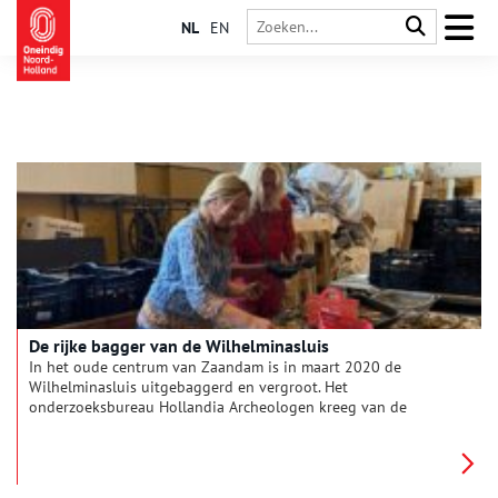
NL
EN
De rijke bagger van de Wilhelminasluis
In het oude centrum van Zaandam is in maart 2020 de
Wilhelminasluis uitgebaggerd en vergroot. Het
onderzoeksbureau Hollandia Archeologen kreeg van de
Provincie Noord-Holland de opdracht om het archeologisch
onderzoek hierbij uit te voeren. De gemeente Zaanstad schreef
het Programma van Eisen waaraan het onderzoek moest
voldoen, begeleidde de werkzaamheden, sorteerde de