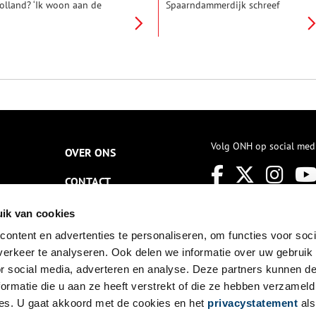
olland? ‘Ik woon aan de
Spaarndammerdijk schreef
unnikenweg. Dat mag je wel
Brederode (1585-1618). Hij had
en bijzondere plek noemen.’
stadgenoten zien lopen over de
uus Breebaart-Beuse heeft
dijk met zicht op het weidse
elijk. Want wie woont er aan
polderland en het IJ. Even de
en weg die eeuwen geleden
stad ontvluchten – ook toen.
oor Floris V is aangelegd en
Wandel (in gedachten) met
aar de graaf dwangburchten
Brederode mee de stad uit. De
iet bouwen?
dijk op naar Spaarndam.
Volg ONH op social med
OVER ONS
CONTACT
NIEUWSBRIEF
ik van cookies
ontent en advertenties te personaliseren, om functies voor soci
DISCLAIMER
erkeer te analyseren. Ook delen we informatie over uw gebruik
PRIVACY
or social media, adverteren en analyse. Deze partners kunnen 
ormatie die u aan ze heeft verstrekt of die ze hebben verzameld
TOEGANKELIJKHEID
es. U gaat akkoord met de cookies en het
privacystatement
als