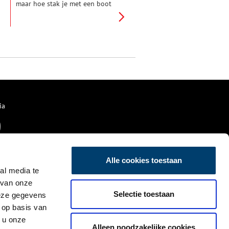
maar hoe stak je met een boot
de weg over? In de Westerbuurt
in Venhuizen kon je gebruik
maken van ‘Het Radje over de
Westerbuurt’.
ia
Alle cookies toestaan
al media te
 van onze
Selectie toestaan
deze gegevens
 op basis van
 u onze
Alleen noodzakelijke cookies