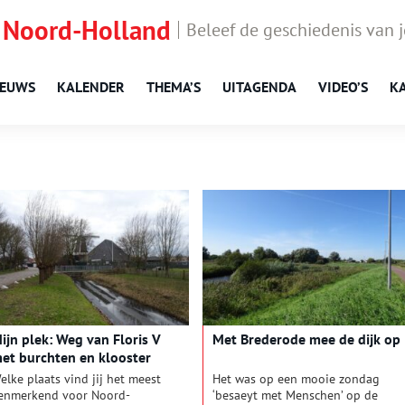
 Noord-Holland
Beleef de geschiedenis van 
IEUWS
KALENDER
THEMA’S
UITAGENDA
VIDEO’S
K
ijn plek: Weg van Floris V
Met Brederode mee de dijk op
et burchten en klooster
elke plaats vind jij het meest
Het was op een mooie zondag
enmerkend voor Noord-
‘besaeyt met Menschen’ op de