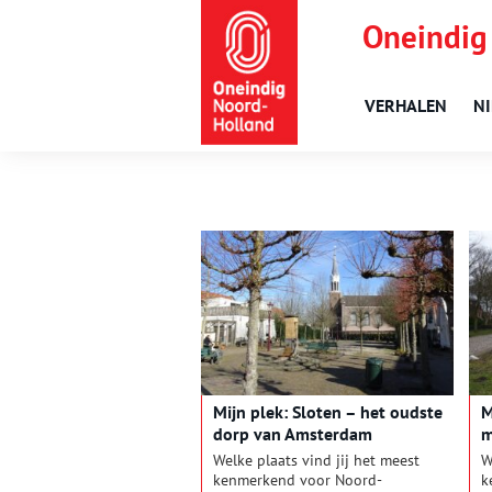
Oneindig
VERHALEN
N
Mijn plek: Sloten – het oudste
M
dorp van Amsterdam
m
Welke plaats vind jij het meest
W
kenmerkend voor Noord-
k