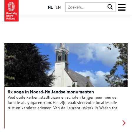
NL
EN
8x yoga in Noord-Hollandse monumenten
Veel oude kerken, stadhuizen en scholen krijgen een nieuwe
functie als yogacentrum. Het zijn vaak sfeervolle locaties, die
rust en karakter ademen. Van de Laurentiuskerk in Weesp tot
De Terp in Oudorp, wij hebben de meest inspirerende
yogascholen voor je op een rijtje gezet. De combinatie van
erfgoed en ontspanning zorgt voor een unieke beleving:
spiritualiteit in een historische setting.