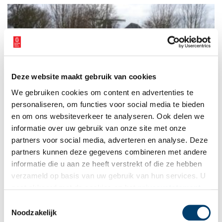
Deze website maakt gebruik van cookies
Mijn plek: Weg van Floris V met burchten en klooster
We gebruiken cookies om content en advertenties te
Welke plaats vind jij het meest kenmerkend voor Noord-
Holland? ‘Ik woon aan de Munnikenweg. Dat mag je wel een
personaliseren, om functies voor social media te bieden
bijzondere plek noemen.’ Guus Breebaart-Beuse heeft gelijk.
en om ons websiteverkeer te analyseren. Ook delen we
Want wie woont er aan een weg die eeuwen geleden door
informatie over uw gebruik van onze site met onze
Floris V is aangelegd en waar de graaf dwangburchten liet
bouwen?
partners voor social media, adverteren en analyse. Deze
partners kunnen deze gegevens combineren met andere
informatie die u aan ze heeft verstrekt of die ze hebben
verzameld op basis van uw gebruik van hun services. U
gaat akkoord met de cookies en het
privacystatement
als u onze website blijft gebruiken.
Toestemmingsselectie
Noodzakelijk