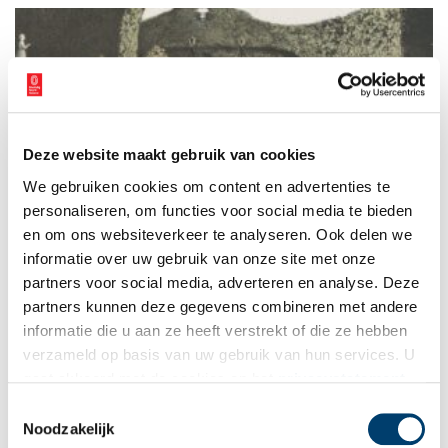
waarin dat allerminst vanzelfsprekend was.
Deze website maakt gebruik van cookies
De ’toovertuinen’ van Frascati
We gebruiken cookies om content en advertenties te
Het Amsterdamse Theater Frascati in de Nes mag dan zo nu en
dan avontuurlijk theater programmeren, zo wild als in de
personaliseren, om functies voor social media te bieden
negentiende eeuw, met eau de cologne-fonteinen, watervallen
en om ons websiteverkeer te analyseren. Ook delen we
en palmbomen, maar ook met Arabische acrobaten die tijdens
informatie over uw gebruik van onze site met onze
hun act geweren afschieten, wordt het nooit meer.
partners voor social media, adverteren en analyse. Deze
partners kunnen deze gegevens combineren met andere
informatie die u aan ze heeft verstrekt of die ze hebben
verzameld op basis van uw gebruik van hun services. U
gaat akkoord met de cookies en het
privacystatement
als u onze website blijft gebruiken.
Toestemmingsselectie
Noodzakelijk