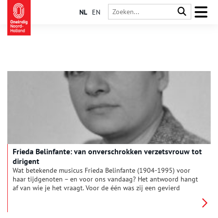
NL
EN
Frieda Belinfante: van onverschrokken verzetsvrouw tot
dirigent
Wat betekende musicus Frieda Belinfante (1904-1995) voor
haar tijdgenoten – en voor ons vandaag? Het antwoord hangt
af van wie je het vraagt. Voor de één was zij een gevierd
celliste en pionierende dirigent, voor de ander een moedige
verzetsstrijder tijdens de Tweede Wereldoorlog. Maar ze was
ook een rolmodel, als openlijk lesbische vrouw in een tijd