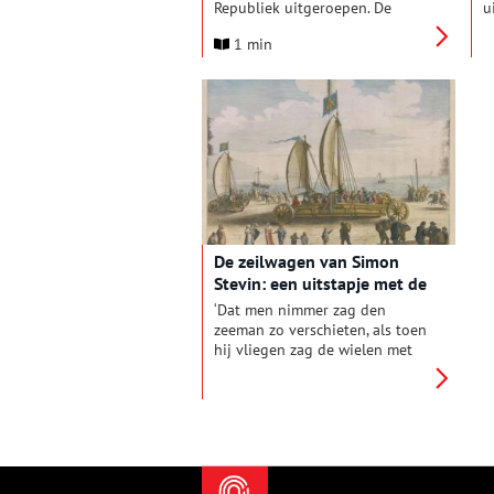
Republiek uitgeroepen. De
u
Historische Vereniging Haerlem
t
1 min
werpt in een nieuwe
o
tentoonstelling licht op deze
v
roerige én onderbelichte
b
periode in de Haarlemse
h
geschiedenis.
a
g
o
h
S
h
De zeilwagen van Simon
Stevin: een uitstapje met de
vijand
‘Dat men nimmer zag den
zeeman zo verschieten, als toen
hij vliegen zag de wielen met
den sprieten!’ (Hugo de Groot)