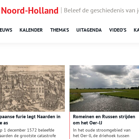
 Noord-Holland
Beleef de geschiedenis van 
IEUWS
KALENDER
THEMA’S
UITAGENDA
VIDEO’S
K
paanse furie legt Naarden in
Romeinen en Russen strijden
e as
om het Oer-IJ
p 1 december 1572 beleefde
In het oude stroomgebied van
aarden de grootste catastrofe
het Oer-IJ, de driehoek tussen