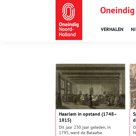
Oneindig
VERHALEN
N
Haarlem in opstand (1748–
S
1815)
d
Dit jaar 230 jaar geleden, in
O
1795, werd de Bataafse
N