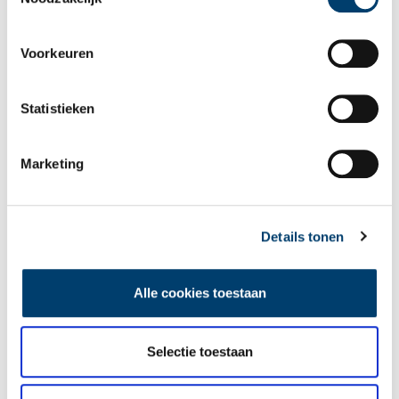
Voorkeuren
Statistieken
Marketing
Open huis Kerk Ransdorp: huurders gevraagd
Op donderdag 25 juli organiseert Stadsherstel Amsterdam een
open huis in de monumentale kerk van Ransdorp in landelijk
Noord. De kerk is een gemeentelijk monument en op dit
Details tonen
moment in gebruik als evenementenlocatie. Stadsherstel is op
2 min
zoek naar een huurder en nieuw gebruik. Plannen kunnen
ingeleverd worden tot 2 september.
Alle cookies toestaan
Selectie toestaan