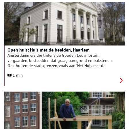
Open huis: Huis met de beelden, Haarlem
Amsterdammers die tijdens de Gouden Eeuw fortuin
vergaarden, besteedden dat graag aan grond en bakstenen.
Ook buiten de stadsgrenzen, zoals aan ‘Het Huis met de
Beelden’. Koopman Gerard Lans liet het in 1793 waarschijnlijk
1 min
door Abraham van der Hart als ‘buiten’ ontwerpen. De
Amsterdamse antiquair H. J. Bill werd in 1973 eigenaar en gaf
Stadsherstel via zijn testament korting op de aankoop in
2018.