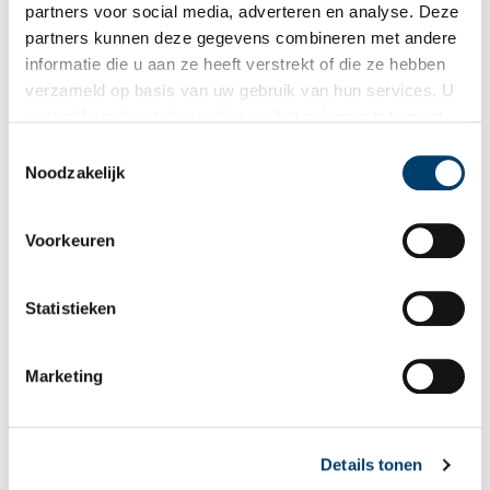
partners voor social media, adverteren en analyse. Deze
partners kunnen deze gegevens combineren met andere
informatie die u aan ze heeft verstrekt of die ze hebben
verzameld op basis van uw gebruik van hun services. U
gaat akkoord met de cookies en het
privacystatement
als u onze website blijft gebruiken.
Toestemmingsselectie
Noodzakelijk
Het 16e-eeuwse plafond. Foto: Stadsherstel Amsterdam.
Bron:
Stadsherstel Amsterdam
Voorkeuren
Publicatiedatum: 18/04/2025
Statistieken
Marketing
Ontvang de nieuwsbrief
Wilt u op de hoogte blijven van de mooiste verhalen en het
laatste erfgoednieuws? Schrijf u dan nu in voor onze
Details tonen
wekelijkse nieuwsbrief!