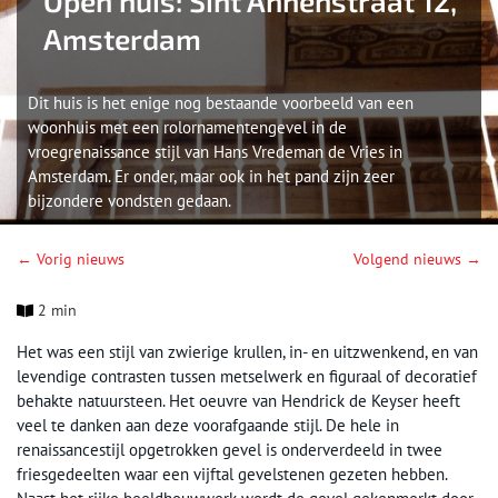
Open huis: Sint Annenstraat 12,
Amsterdam
Dit huis is het enige nog bestaande voorbeeld van een
woonhuis met een rolornamentengevel in de
vroegrenaissance stijl van Hans Vredeman de Vries in
Amsterdam. Er onder, maar ook in het pand zijn zeer
bijzondere vondsten gedaan.
← Vorig nieuws
Volgend nieuws →
2 min
Het was een stijl van zwierige krullen, in- en uitzwenkend, en van
levendige contrasten tussen metselwerk en figuraal of decoratief
behakte natuursteen. Het oeuvre van Hendrick de Keyser heeft
veel te danken aan deze voorafgaande stijl. De hele in
renaissancestijl opgetrokken gevel is onderverdeeld in twee
friesgedeelten waar een vijftal gevelstenen gezeten hebben.