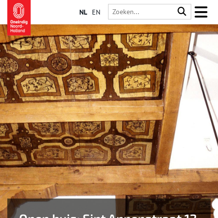
NL
EN