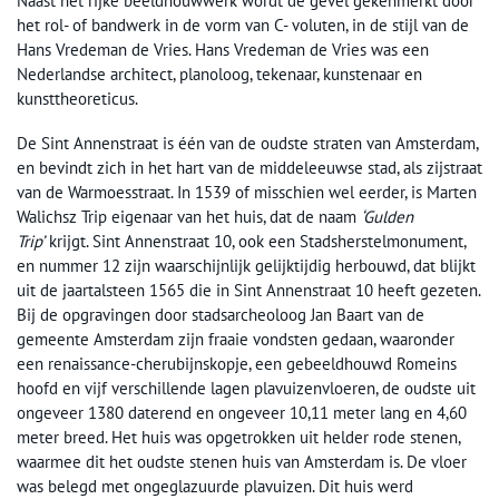
Naast het rijke beeldhouwwerk wordt de gevel gekenmerkt door
het rol- of bandwerk in de vorm van C- voluten, in de stijl van de
Hans Vredeman de Vries. Hans Vredeman de Vries was een
Nederlandse architect, planoloog, tekenaar, kunstenaar en
kunsttheoreticus.
De Sint Annenstraat is één van de oudste straten van Amsterdam,
en bevindt zich in het hart van de middeleeuwse stad, als zijstraat
van de Warmoesstraat. In 1539 of misschien wel eerder, is Marten
Walichsz Trip eigenaar van het huis, dat de naam
‘Gulden
Trip’
krijgt. Sint Annenstraat 10, ook een Stadsherstelmonument,
en nummer 12 zijn waarschijnlijk gelijktijdig herbouwd, dat blijkt
uit de jaartalsteen 1565 die in Sint Annenstraat 10 heeft gezeten.
Bij de opgravingen door stadsarcheoloog Jan Baart van de
gemeente Amsterdam zijn fraaie vondsten gedaan, waaronder
een renaissance-cherubijnskopje, een gebeeldhouwd Romeins
hoofd en vijf verschillende lagen plavuizenvloeren, de oudste uit
ongeveer 1380 daterend en ongeveer 10,11 meter lang en 4,60
meter breed. Het huis was opgetrokken uit helder rode stenen,
waarmee dit het oudste stenen huis van Amsterdam is. De vloer
was belegd met ongeglazuurde plavuizen. Dit huis werd