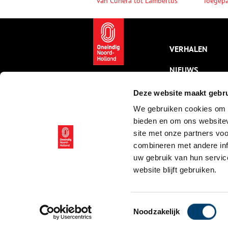
van Cunera tot Lambertus
Toegepa
VERHALEN
NIEUWS
KALENDER
Deze website maakt gebru
We gebruiken cookies om c
THEMA’S
bieden en om ons websitev
ACTIVITEITEN
site met onze partners vo
combineren met andere inf
VIDEO’S
uw gebruik van hun servic
website blijft gebruiken.
© ONH | 2026
Toestemmingsselectie
Noodzakelijk