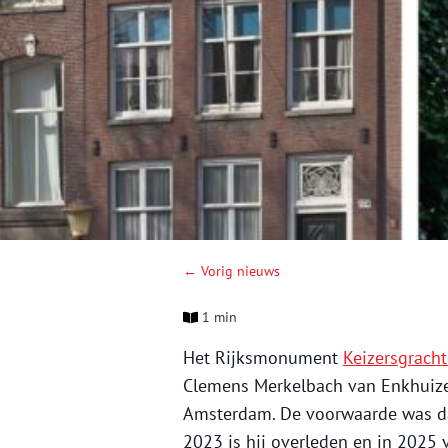
← Vorig nieuws
1 min
Het Rijksmonument
Keizersgrach
Clemens Merkelbach van Enkhuizen
Amsterdam. De voorwaarde was dat
2023 is hij overleden en in 2025 v