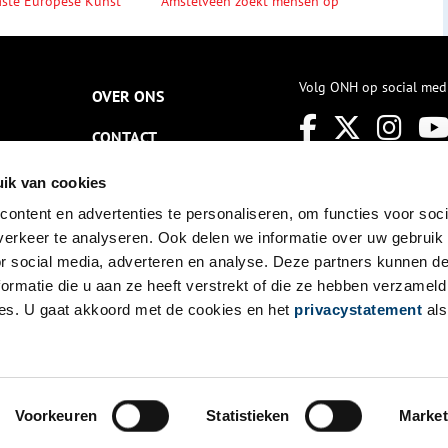
ste Europese Kunst
Amstelveen zoekt mensen op
Volg ONH op social med
OVER ONS
CONTACT
NIEUWSBRIEF
ik van cookies
ontent en advertenties te personaliseren, om functies voor soci
DISCLAIMER
erkeer te analyseren. Ook delen we informatie over uw gebruik
PRIVACY
or social media, adverteren en analyse. Deze partners kunnen 
ormatie die u aan ze heeft verstrekt of die ze hebben verzameld
TOEGANKELIJKHEID
es. U gaat akkoord met de cookies en het
privacystatement
als
Voorkeuren
Statistieken
Market