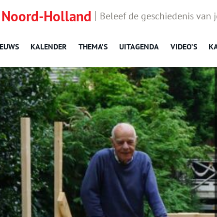
 Noord-Holland
Beleef de geschiedenis van 
IEUWS
KALENDER
THEMA’S
UITAGENDA
VIDEO’S
K