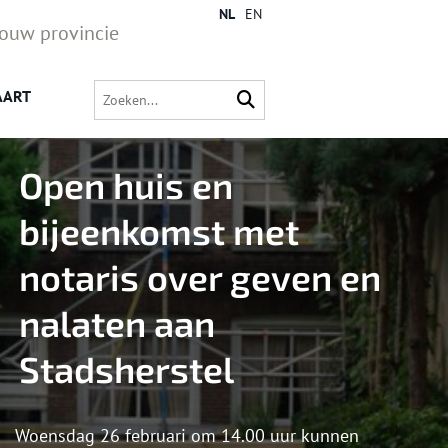
NL
EN
jouw provincie
AART
Open huis en
bijeenkomst met
notaris over geven en
nalaten aan
Stadsherstel
Woensdag 26 februari om 14.00 uur kunnen