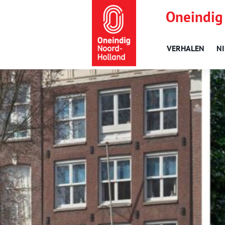
Oneindig
VERHALEN
N