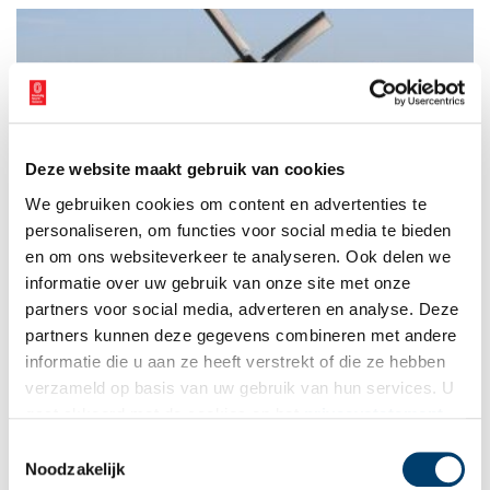
Deze website maakt gebruik van cookies
Ondermolen D wordt museum
We gebruiken cookies om content en advertenties te
De watermolens van de Schermeer zijn altijd bewoond
geweest. Uit noodzaak, want de molen moest op afroep direct
personaliseren, om functies voor social media te bieden
kunnen malen. Dus woonde de molenaar met zijn gezin in de
en om ons websiteverkeer te analyseren. Ook delen we
molen. Eigenlijk was de molen een werktuig, waarin ook nog
informatie over uw gebruik van onze site met onze
gewoond werd.
partners voor social media, adverteren en analyse. Deze
partners kunnen deze gegevens combineren met andere
informatie die u aan ze heeft verstrekt of die ze hebben
verzameld op basis van uw gebruik van hun services. U
gaat akkoord met de cookies en het
privacystatement
als u onze website blijft gebruiken.
Toestemmingsselectie
Noodzakelijk