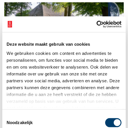
oorspronkelijke indeling. Deze keer reist Anna af naar een
stolpboerderij in Hargergat.
Deze website maakt gebruik van cookies
Binnenkijker: boerderij Nijenburg
We gebruiken cookies om content en advertenties te
Voor de serie ‘Binnenkijker’ van Boerderijenstichting Noord-
Holland gaat agrarisch erfgoed specialist Anna Groentjes op
personaliseren, om functies voor social media te bieden
bezoek bij bijzondere stolpboerderijen. Trotse eigenaren
en om ons websiteverkeer te analyseren. Ook delen we
vertellen haar alles over de geschiedenis en het interieur van
informatie over uw gebruik van onze site met onze
de stolp. De interieurs verschillen nog meer van elkaar dan de
buitenkanten. Bij woonboerderijen zien we de zoektocht naar
partners voor social media, adverteren en analyse. Deze
het toepassen van nieuwe functies, op basis van de
partners kunnen deze gegevens combineren met andere
oorspronkelijke indeling. Deze keer reist Anna af naar
informatie die u aan ze heeft verstrekt of die ze hebben
boerderij Nijenburg in Heiloo.
verzameld op basis van uw gebruik van hun services. U
gaat akkoord met de cookies en het
privacystatement
als u onze website blijft gebruiken.
Toestemmingsselectie
Noodzakelijk