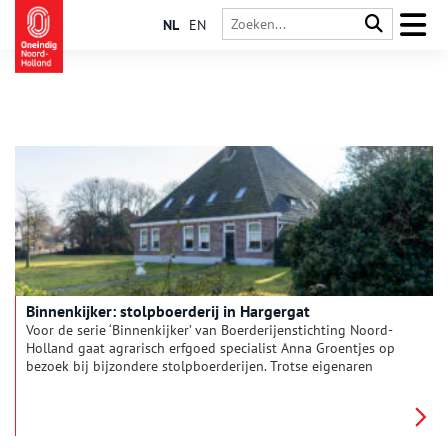
NL
EN
Binnenkijker: stolpboerderij in Hargergat
Voor de serie ‘Binnenkijker’ van Boerderijenstichting Noord-
Holland gaat agrarisch erfgoed specialist Anna Groentjes op
bezoek bij bijzondere stolpboerderijen. Trotse eigenaren
vertellen haar alles over de geschiedenis en het interieur van
de stolp. De interieurs verschillen nog meer van elkaar dan de
buitenkanten. Bij woonboerderijen zien we de zoektocht naar
het toepassen van nieuwe functies, op basis van de