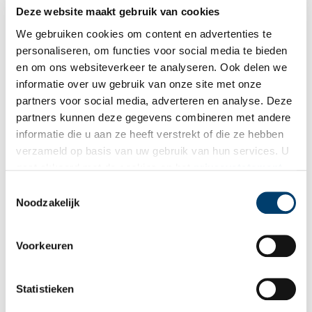
Deze website maakt gebruik van cookies
Van Amsterdam naar Westerbork
We gebruiken cookies om content en advertenties te
Voor veel Joodse Amsterdammers was Kamp Westerbork op de
Drentse hei hun laatste verblijfplaats in Nederland. Het
personaliseren, om functies voor social media te bieden
doorgangskamp was door de nazi’s ingericht als een stad, waar
en om ons websiteverkeer te analyseren. Ook delen we
het normale leven zoveel mogelijk door kon gaan. De
informatie over uw gebruik van onze site met onze
gevangenen hoopten er zo lang mogelijk te blijven, want wie
op het wekelijkse transport naar het oosten werd gezet,
partners voor social media, adverteren en analyse. Deze
wachtte een inktzwarte toekomst.
partners kunnen deze gegevens combineren met andere
informatie die u aan ze heeft verstrekt of die ze hebben
verzameld op basis van uw gebruik van hun services. U
gaat akkoord met de cookies en het
privacystatement
als u onze website blijft gebruiken.
Toestemmingsselectie
Noodzakelijk
Objecten uit de oorlog: collaboratie
Voorkeuren
In het kader van 75 jaar bevrijding geeft Oneindig Noord-
Holland dit voorjaar een overzicht van de meest
spraakmakende oorlogsobjecten uit Noord-Hollandse
Statistieken
collecties. De voorwerpen hebben elke maand een ander
thema. Van een NSB-boek tot een verradersloon, deze maand