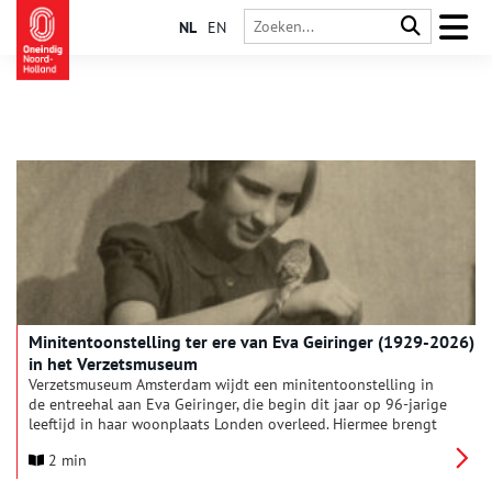
NL
EN
Minitentoonstelling ter ere van Eva Geiringer (1929-2026)
in het Verzetsmuseum
Verzetsmuseum Amsterdam wijdt een minitentoonstelling in
de entreehal aan Eva Geiringer, die begin dit jaar op 96-jarige
leeftijd in haar woonplaats Londen overleed. Hiermee brengt
het museum een eerbetoon aan Eva’s leven en haar
2 min
onvermoeibare inzet om de herinnering aan haar vader en
broer levend te houden.