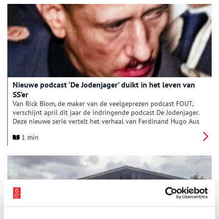
Nieuwe podcast ‘De Jodenjager’ duikt in het leven van
SS’er
Van Rick Blom, de maker van de veelgeprezen podcast FOUT,
verschijnt april dit jaar de indringende podcast De Jodenjager.
Deze nieuwe serie vertelt het verhaal van Ferdinand Hugo Aus
der Fünten, de SS’er die tijdens de Tweede Wereldoorlog de
1 min
dagelijkse leiding had over de deportatie van tienduizenden
Joden uit Nederland.