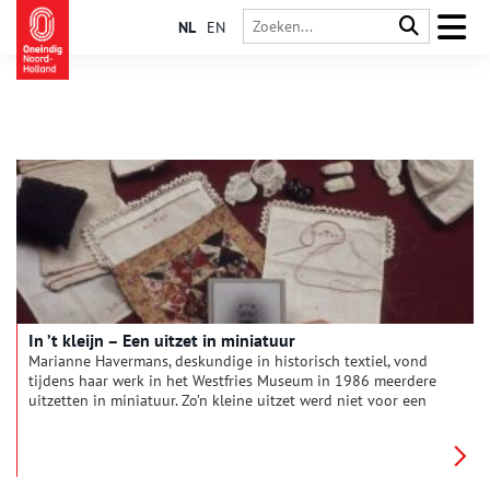
NL
EN
In ’t kleijn – Een uitzet in miniatuur
Marianne Havermans, deskundige in historisch textiel, vond
tijdens haar werk in het Westfries Museum in 1986 meerdere
uitzetten in miniatuur. Zo’n kleine uitzet werd niet voor een
popje gemaakt, maar was bedoeld als oefening voor een echte
uitzet. De afgelopen jaren heeft Marianne de herkomst van en
verhaal achter de miniatuurtjes in kaart weten te brengen, wat
resulteerde in een fraai boek onder de titel ‘In ’t kleijn. Een