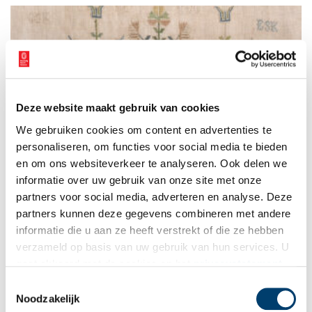
uitzet in miniatuur 1830-1850’.
Deze website maakt gebruik van cookies
Merklappen uit het Burgerweeshuis Amsterdam
We gebruiken cookies om content en advertenties te
Een merklap is een linnen oefenlap waarop het alfabet, cijfers
en motieven zijn geborduurd. De merklap van Johanna Sikking
personaliseren, om functies voor social media te bieden
(1799) behoort tot de oudste, bewaard gebleven gedateerde
en om ons websiteverkeer te analyseren. Ook delen we
merklappen van het Burgerweeshuis in Amsterdam.
informatie over uw gebruik van onze site met onze
partners voor social media, adverteren en analyse. Deze
partners kunnen deze gegevens combineren met andere
informatie die u aan ze heeft verstrekt of die ze hebben
verzameld op basis van uw gebruik van hun services. U
gaat akkoord met de cookies en het
privacystatement
als u onze website blijft gebruiken.
Toestemmingsselectie
Noodzakelijk