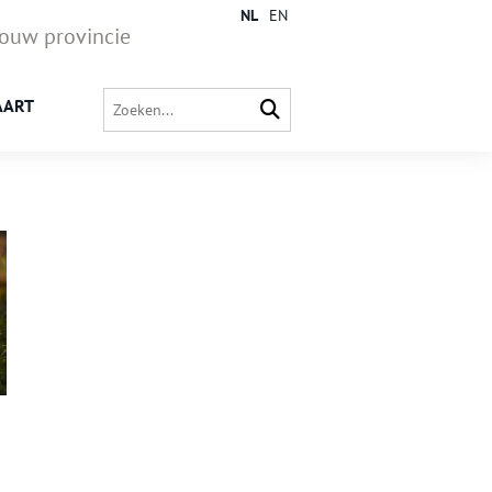
NL
EN
jouw provincie
AART