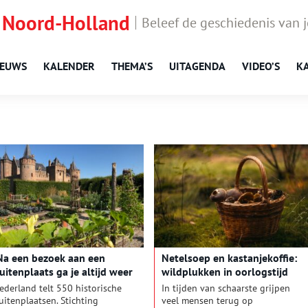
 Noord-Holland
Beleef de geschiedenis van 
IEUWS
KALENDER
THEMA’S
UITAGENDA
VIDEO’S
K
Na een bezoek aan een
Netelsoep en kastanjekoffie:
uitenplaats ga je altijd weer
wildplukken in oorlogstijd
ijker naar huis’
ederland telt 550 historische
In tijden van schaarste grijpen
uitenplaatsen. Stichting
veel mensen terug op