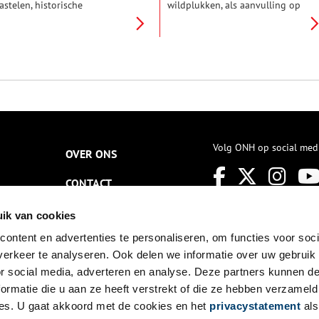
astelen, historische
wildplukken, als aanvulling op
uitenplaatsen en
hun magere dieet. Speciale
andgoederen (sKBL) komt voor
oorlogskookboeken
un belangen op. De
informeerden hongerige
rganisatie, die onafhankelijk is
plukkers tijdens de Tweede
n met vrienden en donateurs
Wereldoorlog over welke
erkt, vraagt aandacht voor de
planten en paddenstoelen
choonheid, de cultuur en de
eetbaar waren en hoe ze het
atuur van historische
best bereid konden worden.
uitenplaatsen en kastelen.
unsthistorica Yvonne
olenaar is er sinds april 2023
Volg ONH op social med
OVER ONS
irecteur van en kan er
nthousiast over vertellen.
CONTACT
NIEUWSBRIEF
ik van cookies
ontent en advertenties te personaliseren, om functies voor soci
DISCLAIMER
erkeer te analyseren. Ook delen we informatie over uw gebruik
PRIVACY
or social media, adverteren en analyse. Deze partners kunnen 
ormatie die u aan ze heeft verstrekt of die ze hebben verzameld
TOEGANKELIJKHEID
es. U gaat akkoord met de cookies en het
privacystatement
als