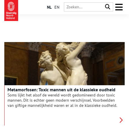
NL
EN
Metamorfosen: Toxic mannen uit de klassieke oudheid
Soms lijkt het alsof de wereld wordt gedomineerd door toxic
mannen. Dit is echter geen modern verschijnsel. Voorbeelden
van giftige mannelijkheid waren er al in de klassieke oudheid.
De Romeinse dichter Ovidius (43 v. Chr.-17 n. Chr.) beschreef in
zijn Metamorfosen de wandaden van zowel goden als mensen.
Verraad, jaloezie, verkrachting en gedaanteverwisselingen
komen in bijna elk verhaal voorbij. Het vijftiendelige Latijnse