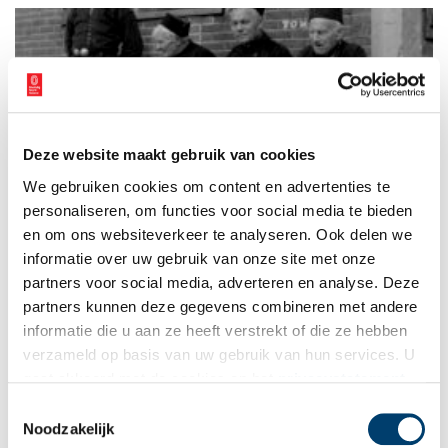
dichtwerk bleek een onuitputtelijke bron van inspiratie voor
kunstenaars. Hoog tijd om een paar dramatische mythen en
bijbehorende kunstwerken uit te lichten.
Deze website maakt gebruik van cookies
Het leugenbankje: dé hangplek voor bejaarden
We gebruiken cookies om content en advertenties te
Het zijn altijd hangjongeren die op straat problemen
veroorzaken. Of toch niet? Bejaarden met hun rollator of
personaliseren, om functies voor social media te bieden
scootmobiel kunnen er ook wat van. In menig winkelcentrum
en om ons websiteverkeer te analyseren. Ook delen we
is er zelfs een samenscholingsverbod voor deze
informatie over uw gebruik van onze site met onze
probleemgroep. Vroeger was dat wel anders. In veel dorpen
kregen ‘hangouderen’ hun eigen plek toegewezen. Nog steeds
partners voor social media, adverteren en analyse. Deze
zijn er in heel Nederland de zogenaamde ‘leugenbankjes’ te
partners kunnen deze gegevens combineren met andere
vinden, aan de haven of op het dorpsplein.
informatie die u aan ze heeft verstrekt of die ze hebben
verzameld op basis van uw gebruik van hun services. U
gaat akkoord met de cookies en het
privacystatement
als u onze website blijft gebruiken.
Toestemmingsselectie
Noodzakelijk