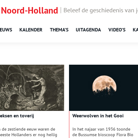
 Noord-Holland
Beleef de geschiedenis van 
IEUWS
KALENDER
THEMA’S
UITAGENDA
VIDEO’S
K
eksen en toverij
Weerwolven in het Gooi
n de zestiende eeuw waren de
In het najaar van 1936 toonde
eeste Hollanders er nog heilig
de Bussumse bioscoop Flora Bio