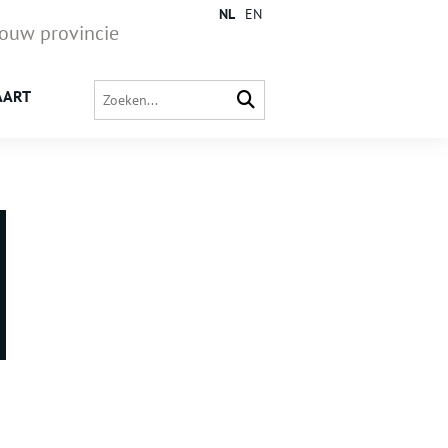
NL
EN
jouw provincie
AART