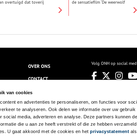
an overtuigd dat toverij
de sensatiefilm ‘De weerwolf
estond. Talloze vrouwen
van Londen’. Een filmbespreking
erden door buren of
in de Nieuwe Bussumsche
amilieleden beschuldigd van
Courant stelde de lezer gerust:
overij en een pact met de
‘de “weerwolfziekte” (…) is een
uivel. Ze zouden een kind
filmziekte, ze bestaat gelukkig
ebben ziek gemaakt of een
niet’. Voor ons tegenwoordig
ierbrouwerij hebben
een overbodige opmerking,
tilgelegd. Voor zover bekend
maar in die tijd dachten
ijn er in Holland 275 vrouwen
inwoners van het bijgelovige
eschuldigd van toverij,
Gooi daar soms nog heel anders
aarvan er 96 strafrechtelijk
over.
Volg ONH op social med
OVER ONS
ijn vervolgd. Wie waren deze
rouwen en wat stond hen te
CONTACT
achten?
NIEUWSBRIEF
ik van cookies
ontent en advertenties te personaliseren, om functies voor soci
DISCLAIMER
erkeer te analyseren. Ook delen we informatie over uw gebruik
PRIVACY
or social media, adverteren en analyse. Deze partners kunnen 
ormatie die u aan ze heeft verstrekt of die ze hebben verzameld
TOEGANKELIJKHEID
es. U gaat akkoord met de cookies en het
privacystatement
als