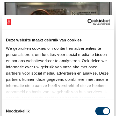
Deze website maakt gebruik van cookies
Forbo Flooring: Schotse uitvinding wordt door ‘de Lum’
We gebruiken cookies om content en advertenties te
geperfectioneerd
personaliseren, om functies voor social media te bieden
Aan het eind van de negentiende eeuw loopt de vraag naar
lijnolie en zeildoek sterk terug. De opmars van petroleum als
en om ons websiteverkeer te analyseren. Ook delen we
brandstof en de opkomst van stoomschepen vormen een
informatie over uw gebruik van onze site met onze
gevaar voor het voortbestaan van de rolrederij voor zeildoek
partners voor social media, adverteren en analyse. Deze
en de lijnoliemolen van de familie Kaars Sijpestein. Een
Schotse uitvinding betekent echter de redding voor de
partners kunnen deze gegevens combineren met andere
familieonderneming. Honderdzestien jaar later verlaten nog
informatie die u aan ze heeft verstrekt of die ze hebben
dagelijks enorme rollen linoleum de Forbo Flooring fabriek in
verzameld op basis van uw gebruik van hun services. U
Assendelft.
gaat akkoord met de cookies en het
privacystatement
als u onze website blijft gebruiken.
Toestemmingsselectie
Noodzakelijk