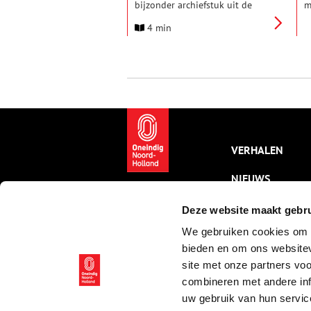
bijzonder archiefstuk uit de
m
collectie in de schijnwerpers.
o
4 min
Deze keer: een verslag van de
c
vondst van een walvisgeraamte
W
bij Lutjewinkel in 1654.
t
z
H
W
n
m
z
u
VERHALEN
NIEUWS
KALENDER
Deze website maakt gebru
We gebruiken cookies om c
THEMA’S
bieden en om ons websitev
ACTIVITEITEN
site met onze partners vo
combineren met andere inf
VIDEO’S
uw gebruik van hun servic