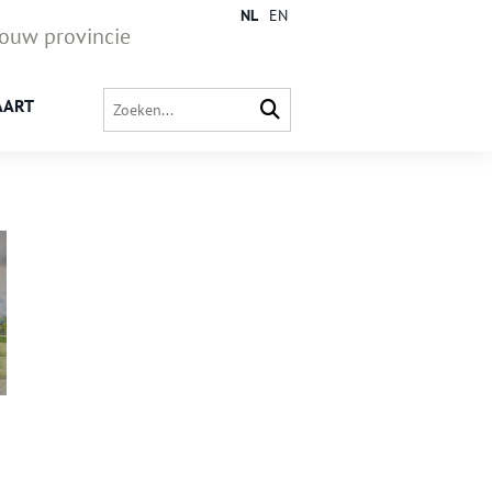
NL
EN
jouw provincie
AART