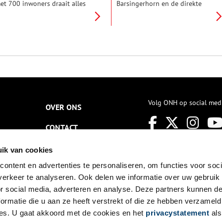
et 700 inwoners draait alles
Barsingerhorn en de direkte
m zuivel. Hier is in 1916 de
omgeving. Het zijn
oöperatieve zuivelfabriek
dorpsgezichten en
est-Friesland opgericht,
landschappen in aquarel.
egenwoordig een van de drie
Regelmatig zijn de stolpen een
uivelfabrieken die Noord-
schilderonderwerp en soms ook
olland telt. Voor de Tweede
om een beeld te bewaren als
ereldoorlog telde de provincie
slopen dreigt.
og 258 zuivelfabrieken. Wat
aakt de 100-jarige
uivelfabriek van Lutjewinkel
niek?
Volg ONH op social med
OVER ONS
CONTACT
NIEUWSBRIEF
ik van cookies
ontent en advertenties te personaliseren, om functies voor soci
DISCLAIMER
erkeer te analyseren. Ook delen we informatie over uw gebruik
PRIVACY
or social media, adverteren en analyse. Deze partners kunnen 
ormatie die u aan ze heeft verstrekt of die ze hebben verzameld
TOEGANKELIJKHEID
es. U gaat akkoord met de cookies en het
privacystatement
als