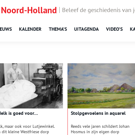
 Noord-Holland
Beleef de geschiedenis van 
IEUWS
KALENDER
THEMA’S
UITAGENDA
VIDEO’S
K
elk is goed voor…
Stolpgevoelens in aquarel
lk, maar ook voor Lutjewinkel.
Reeds vele jaren schildert Johan
n dit kleine Westfriese dorp
Hosmus in zijn eigen dorp