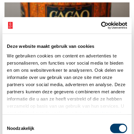
Deze website maakt gebruik van cookies
Hoe was het om bij chocoladefabriek Van Houten te
We gebruiken cookies om content en advertenties te
werken? A.H. de Heus vertelt
personaliseren, om functies voor social media te bieden
64,6 meter aan chocoladegeschiedenis? Wel in het Noord-
Hollands Archief. Daar is het oude bedrijfsarchief van cacao- en
en om ons websiteverkeer te analyseren. Ook delen we
chocoladefabriek Van Houten te bezichtigen. Sommige stukken
informatie over uw gebruik van onze site met onze
zijn echt ‘bedrijfsarchieverig’: contracten, verslagen van
partners voor social media, adverteren en analyse. Deze
aandeelhoudersvergaderingen, financiële rapporten. Toch zijn
er ook onverwachte pareltjes te vinden, zoals de persoonlijke
partners kunnen deze gegevens combineren met andere
herinneringen van fabrieksarbeider A.H. de Heus.
informatie die u aan ze heeft verstrekt of die ze hebben
verzameld op basis van uw gebruik van hun services. U
gaat akkoord met de cookies en het
privacystatement
als u onze website blijft gebruiken.
Toestemmingsselectie
Noodzakelijk