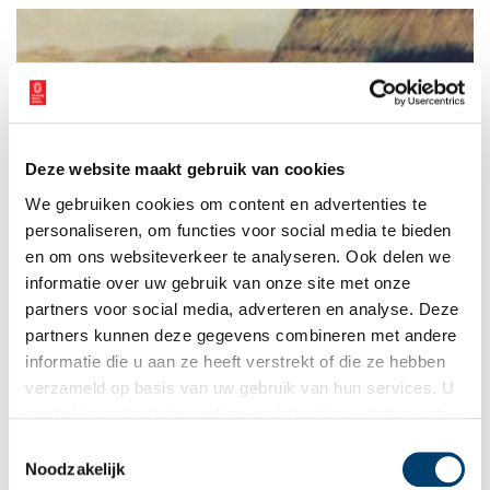
Deze website maakt gebruik van cookies
De pottenbaksters van Velsen
We gebruiken cookies om content en advertenties te
De Romeinenweek 2019 staat geheel in het teken van de
vrouw. Vrouwen in het Noord-Hollandse kustgebied waren
personaliseren, om functies voor social media te bieden
destijds zeer bekwaam in het pottenbakken. In Velsen, waar
en om ons websiteverkeer te analyseren. Ook delen we
een Romeins fort stond, zijn diverse van zulke aardewerken
informatie over uw gebruik van onze site met onze
potten en scherven gevonden.
partners voor social media, adverteren en analyse. Deze
partners kunnen deze gegevens combineren met andere
informatie die u aan ze heeft verstrekt of die ze hebben
verzameld op basis van uw gebruik van hun services. U
gaat akkoord met de cookies en het
privacystatement
als u onze website blijft gebruiken.
Toestemmingsselectie
Noodzakelijk