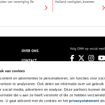
olen van vereniging De
Holland vestigden, kwamen
aansche Molen, die dit jaar
terecht in een drassig
onderd jaar bestaat. In de
landschap dat permanent onder
aand januari worden er extra
invloed stond van de getijden.
ondleidingen gegeven.
Op de strandwallen van
Kennemerland en de
kreekoevers van West-Friesland
wisten ze akkers aan te leggen
en met succes gewassen zoals
emmertarwe en gerst te
verbouwen, waardoor de
leefwijze van de mens voorgoed
Volg ONH op social med
OVER ONS
zou veranderen.
CONTACT
NIEUWSBRIEF
ik van cookies
ontent en advertenties te personaliseren, om functies voor soci
DISCLAIMER
erkeer te analyseren. Ook delen we informatie over uw gebruik
PRIVACY
or social media, adverteren en analyse. Deze partners kunnen 
ormatie die u aan ze heeft verstrekt of die ze hebben verzameld
TOEGANKELIJKHEID
es. U gaat akkoord met de cookies en het
privacystatement
als