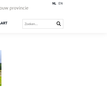
NL
EN
jouw provincie
AART