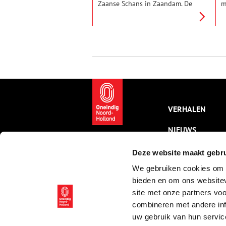
Zaanse Schans in Zaandam. De
m
karakteristieke oliemolen
Z
vertelt het verhaal van eeuwen
h
industriële bedrijvigheid aan de
m
oevers van de Zaan.
r
Oorspronkelijk gebouwd in de
zeventiende eeuw, onderging de
molen verval, restauratie en
wederopbouw. Tegenwoordig
draait hij weer en produceert
hij lijnolie op traditionele wijze.
VERHALEN
NIEUWS
KALENDER
Deze website maakt gebru
We gebruiken cookies om c
THEMA’S
bieden en om ons websitev
ACTIVITEITEN
site met onze partners vo
combineren met andere inf
VIDEO’S
uw gebruik van hun servic