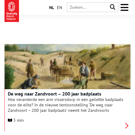
NL
EN
De weg naar Zandvoort – 200 jaar badplaats
Hoe veranderde een arm vissersdorp in een geliefde badplaats
voor de elite? In de nieuwe tentoonstelling ‘De weg naar
Zandvoort – 200 jaar badplaats’ neemt het Zandvoorts
Museum bezoekers mee naar het begin van het badtoerisme in
3 min
Nederland. De tentoonstelling is te zien van 28 maart tot en
met 6 september en laat zien hoe visie, ambitie en een beetje
lef de basis legden voor het Zandvoort van vandaag.