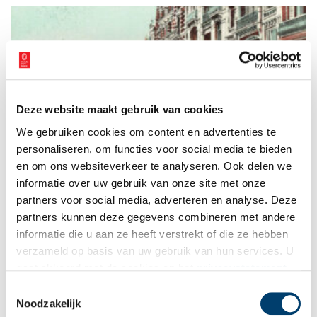
Deze website maakt gebruik van cookies
Bad Holland: kuren aan de kust
We gebruiken cookies om content en advertenties te
In de negentiende eeuw begon de Europese elite steeds meer
te reizen. Nieuwe verbindingen per trein en stoomboot
personaliseren, om functies voor social media te bieden
ontsloten in rap tempo exotische werelden voor de happy few.
en om ons websiteverkeer te analyseren. Ook delen we
Er werd gefeest in Londen, overwinterd aan de Franse Rivièra
informatie over uw gebruik van onze site met onze
en gekuurd aan de Noordzeekust. De vissersdorpen Zandvoort
en Scheveningen veranderden in mondaine badplaatsen met
partners voor social media, adverteren en analyse. Deze
hotels en vermaak op stand.
partners kunnen deze gegevens combineren met andere
informatie die u aan ze heeft verstrekt of die ze hebben
verzameld op basis van uw gebruik van hun services. U
gaat akkoord met de cookies en het
privacystatement
als u onze website blijft gebruiken.
Toestemmingsselectie
Noodzakelijk