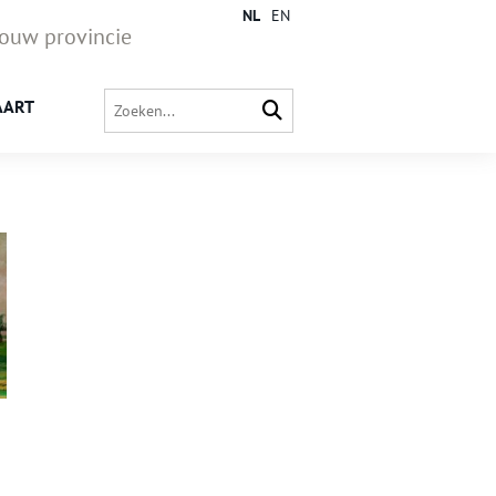
NL
EN
jouw provincie
AART