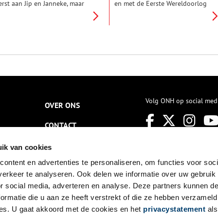
erst aan Jip en Janneke, maar
en met de Eerste Wereldoorlog
et oeuvre van de tekenares
veranderde er veel in de
as veel groter dan dat.
maatschappij; deze periode kan
ekenen vond ze het leukste
dan ook met recht worden
at er was. Ze tekende zelfs
beschreven als een
oveel dat na haar dood
overgangstijd. Er werden
oekjes en tekenfilms konden
bijvoorbeeld veel ontdekkingen
orden gemaakt van het door
gedaan (telefonie, elektriciteit,
aar gemaakte materiaal. Een
massaproductie) en de
verzicht van haar leven vol
industrialisatie groeide snel. In
ekeningen.
de kunsten veranderde er in die
periode ook veel. Er ontstonden
Volg ONH op social med
OVER ONS
destijds dan ook diverse nieuwe
kunststromingen. Het werk van
CONTACT
Vincent van Gogh heeft vanaf
het begin van de twintigste
eeuw tal van kunstenaars
NIEUWSBRIEF
ik van cookies
beïnvloed en hun oeuvre
bepaald. Bijvoorbeeld het werk
ontent en advertenties te personaliseren, om functies voor soci
DISCLAIMER
van van de in Bussum wonende
erkeer te analyseren. Ook delen we informatie over uw gebruik
Adri en Gretha Pieck.
PRIVACY
or social media, adverteren en analyse. Deze partners kunnen 
ormatie die u aan ze heeft verstrekt of die ze hebben verzameld
TOEGANKELIJKHEID
es. U gaat akkoord met de cookies en het
privacystatement
als