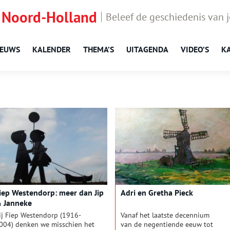
 Noord-Holland
Beleef de geschiedenis van 
IEUWS
KALENDER
THEMA’S
UITAGENDA
VIDEO’S
K
iep Westendorp: meer dan Jip
Adri en Gretha Pieck
 Janneke
ij Fiep Westendorp (1916-
Vanaf het laatste decennium
004) denken we misschien het
van de negentiende eeuw tot