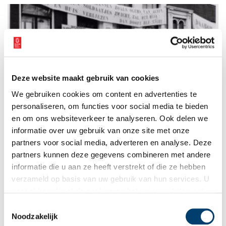
Deze website maakt gebruik van cookies
De Groote Keijser: Wij gaan er niet uit
We gebruiken cookies om content en advertenties te
Het jaar 1980 staat in de Amsterdamse geschiedenis te boek
als een van de meest roerige jaren. De confrontatie tussen de
personaliseren, om functies voor social media te bieden
kraakbeweging en de overheid komt tot een climax. Tanks
en om ons websiteverkeer te analyseren. Ook delen we
rijden door de straten, de kroning van Beatrix wordt verstoord
informatie over uw gebruik van onze site met onze
en er vallen dat jaar vele honderden gewonden bij krakers en
politie.
partners voor social media, adverteren en analyse. Deze
partners kunnen deze gegevens combineren met andere
informatie die u aan ze heeft verstrekt of die ze hebben
verzameld op basis van uw gebruik van hun services. U
gaat akkoord met de cookies en het
privacystatement
als u onze website blijft gebruiken.
Toestemmingsselectie
Noodzakelijk