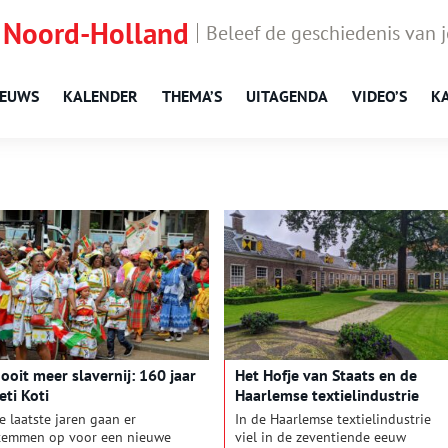
 Noord-Holland
Beleef de geschiedenis van 
IEUWS
KALENDER
THEMA’S
UITAGENDA
VIDEO’S
K
ooit meer slavernij: 160 jaar
Het Hofje van Staats en de
eti Koti
Haarlemse textielindustrie
e laatste jaren gaan er
In de Haarlemse textielindustrie
temmen op voor een nieuwe
viel in de zeventiende eeuw