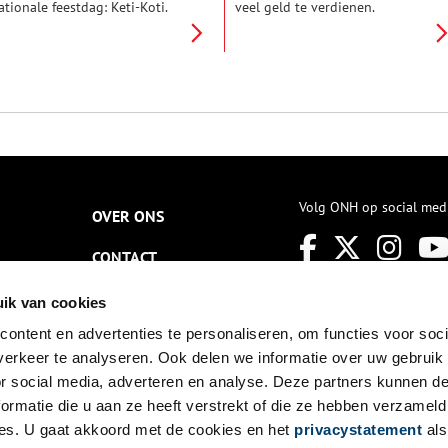
ationale feestdag: Keti-Koti.
veel geld te verdienen.
p 1 juli wordt herdacht en
Koopman IJsbrand Staats
evierd dat de trans-Atlantische
bouwde een enorm vermogen
lavernij in het Koninkrijk der
op met de handel in stoffen en
ederlanden 150 (of 160) jaar
garen. Hiermee kon hij in 1730
eleden werd afgeschaft. Dit
een hofje voor oudere vrouwen
ijkt een recente ontwikkeling,
stichten aan de Jansweg.
aar al sinds 1863 wordt er op
 juli jaarlijks stilgestaan bij de
fschaffing van de slavernij.
Volg ONH op social med
OVER ONS
CONTACT
NIEUWSBRIEF
ik van cookies
ontent en advertenties te personaliseren, om functies voor soci
DISCLAIMER
erkeer te analyseren. Ook delen we informatie over uw gebruik
PRIVACY
or social media, adverteren en analyse. Deze partners kunnen 
ormatie die u aan ze heeft verstrekt of die ze hebben verzameld
TOEGANKELIJKHEID
es. U gaat akkoord met de cookies en het
privacystatement
als