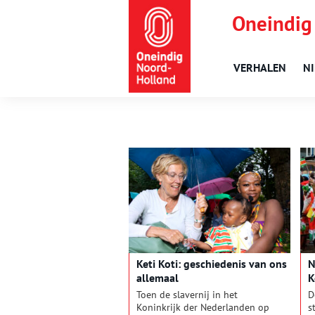
Oneindig
VERHALEN
N
Keti Koti: geschiedenis van ons
N
allemaal
K
Toen de slavernij in het
D
Koninkrijk der Nederlanden op
s