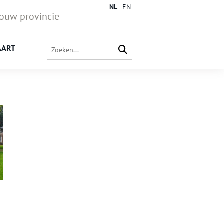
NL
EN
jouw provincie
AART