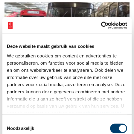
gewaardeerde. De naam van Wilhelmina van Pruisen, wellicht
de belangrijkste vrouw binnen het conflict, wordt dan ook
maar weinig genoemd. Daarom hier een portret en biografie.
Deze website maakt gebruik van cookies
Pop-up museum in beweging
We gebruiken cookies om content en advertenties te
Varend, rollend en vliegend vervoer. Daar draait het om in het
transportmuseum. De Romeinse boot van toen en de
personaliseren, om functies voor social media te bieden
zonnewagen van nu.
en om ons websiteverkeer te analyseren. Ook delen we
informatie over uw gebruik van onze site met onze
partners voor social media, adverteren en analyse. Deze
partners kunnen deze gegevens combineren met andere
informatie die u aan ze heeft verstrekt of die ze hebben
verzameld op basis van uw gebruik van hun services. U
gaat akkoord met de cookies en het
privacystatement
als u onze website blijft gebruiken.
Toestemmingsselectie
Noodzakelijk