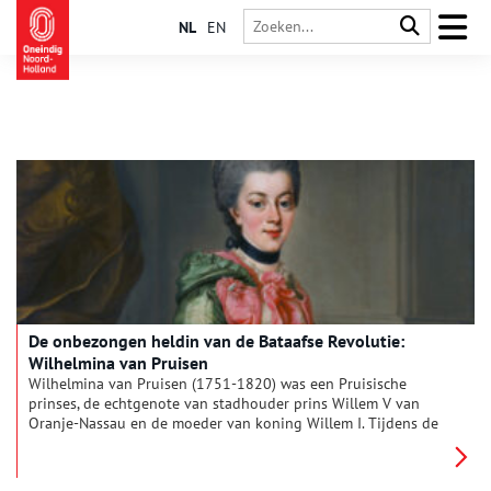
NL
EN
De onbezongen heldin van de Bataafse Revolutie:
Wilhelmina van Pruisen
Wilhelmina van Pruisen (1751-1820) was een Pruisische
prinses, de echtgenote van stadhouder prins Willem V van
Oranje-Nassau en de moeder van koning Willem I. Tijdens de
Bataafse Revolutie speelde ze een belangrijke rol. De Bataafse
Revolutie is een ondergewaardeerd stukje Nederlandse
geschiedenis, de rol die vrouwen speelden een nóg minder