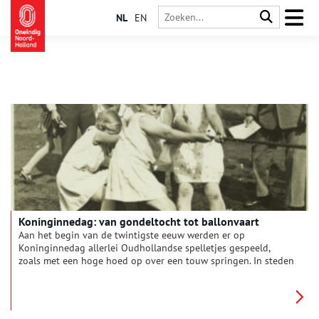
NL
EN
Koninginnedag: van gondeltocht tot ballonvaart
Aan het begin van de twintigste eeuw werden er op
Koninginnedag allerlei Oudhollandse spelletjes gespeeld,
zoals met een hoge hoed op over een touw springen. In steden
als Haarlem en Hoorn vonden er ook vliegerwedstrijden en
gondeltochten plaats. Een duik in de krantenarchieven laat
ons zien hoe Koninginnedag vroeger werd gevierd.