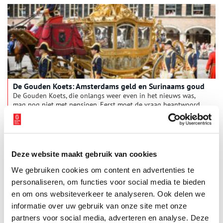
De Gouden Koets: Amsterdams geld en Surinaams goud
De Gouden Koets, die onlangs weer even in het nieuws was,
mag nog niet met pensioen. Eerst moet de vraag beantwoord
worden of een koets met een afbeelding uit de koloniale tijd
nog wel kan. Oneindig Noord-Holland dook in de geschiedenis
van het koninklijke voertuig, dat door het Amsterdamse volk
bekostigd is en gemaakt van materialen afkomstig uit alle
delen van het rijk.
Deze website maakt gebruik van cookies
We gebruiken cookies om content en advertenties te
personaliseren, om functies voor social media te bieden
en om ons websiteverkeer te analyseren. Ook delen we
informatie over uw gebruik van onze site met onze
partners voor social media, adverteren en analyse. Deze