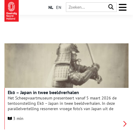
NL
EN
Ekō – Japan in twee beeldverhalen
Het Scheepvaartmuseum presenteert vanaf 5 maart 2026 de
tentoonstelling Ekō – Japan in twee beeldverhalen. In deze
parallelvertelling resoneren vroege foto’s van Japan uit de
eigen collectie, onder anderen van Felice Beato, in het
3 min
eigentijdse werk van fotograaf en beeldend kunstenaar Anaïs
López.