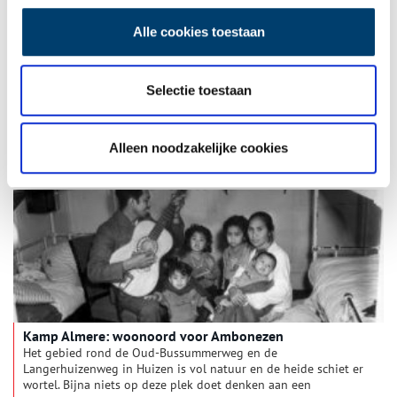
Alle cookies toestaan
Japan en de Joffer
Het is mysterieus, het is ver weg, en er worden in de ogen van
Selectie toestaan
menig Europeaan fascinerende gewoontes op na gehouden.
Japan heeft altijd een bepaalde aantrekkingskracht gehad.
Vanaf het midden van de negentiende eeuw lieten diverse
kunstenaars zich inspireren door het land. Eén van hen was
Alleen noodzakelijke cookies
Lizzy Ansingh. Het onderwerp van veel van haar schilderijen:
poppen. Hoe is dit te rijmen met Japan?
Kamp Almere: woonoord voor Ambonezen
Het gebied rond de Oud-Bussummerweg en de
Langerhuizenweg in Huizen is vol natuur en de heide schiet er
wortel. Bijna niets op deze plek doet denken aan een