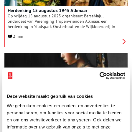
Herdenking 15 augustus 1945 Alkmaar
Op vrijdag 15 augustus 2025 organiseert BersaMaju,
onderdeel van Vereniging Tropenvrienden Alkmaar, een
herdenking in Stadspark Oosterhout en de Wijkboerderij in
Alkmaar. Iedereen die stil wil staan bij deze historische dag is
2 min
van harte welkom. Op 15 augustus herdenkt Nederland de
capitulatie van Japan, waarmee in 1945 de Tweede
Wereldoorlog voor het Koninkrijk der Nederlanden officieel tot
een einde kwam. Tijdens de plechtigheid worden alle
slachtoffers van de Japanse bezetting in Zuid-Oost Azië
herdacht.
Deze website maakt gebruik van cookies
Tentoonstelling over Japanse bloementaal in Flower Art
We gebruiken cookies om content en advertenties te
Museum
personaliseren, om functies voor social media te bieden
In de wereld van flora en fauna vertelt elke bloem een eigen
verhaal. In de rijke tradities van Japan wordt deze
en om ons websiteverkeer te analyseren. Ook delen we
communicatie naar een hoger niveau getild met de elegante
informatie over uw gebruik van onze site met onze
kunst van Hanakotoba, de Japanse bloementaal. Bloemen