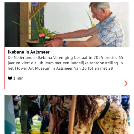
Ikebana in Aalsmeer
De Nederlandse Ikebana Vereniging bestaat in 2025 precies 65
jaar en viert dit jubileum met een landelijke tentoonstelling in
het Flower Art Museum in Aalsmeer. Van 26 tot en met 28
september staat het museum geheel in het teken van de
1 min
Japanse kunst van het bloemschikken. De tentoonstelling
draagt de titel “65 jaar verbinding in beeld” en laat de
schoonheid en veelzijdigheid van Ikebana zien.