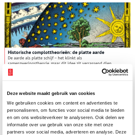
Historische complottheorieën: de platte aarde
De aarde als platte schijf – het klinkt als
samenzweringstheorie, maar dit idee zit verrassend diep
geworteld in de menselijke geschiedenis. Ondanks vroege
pogingen van oud-Griekse en middeleeuwse wetenschappers
om de bolvorm aan te tonen, heeft het nog honderden jaren
geduurd voordat dit inzicht het grote publiek bereikte.
Tegenwoordig zien we zelfs weer een opleving van de platte
Deze website maakt gebruik van cookies
aarde-theorie. Waar komt dit idee vandaan en waar is het op
gebaseerd?
We gebruiken cookies om content en advertenties te
personaliseren, om functies voor social media te bieden
en om ons websiteverkeer te analyseren. Ook delen we
informatie over uw gebruik van onze site met onze
partners voor social media, adverteren en analyse. Deze