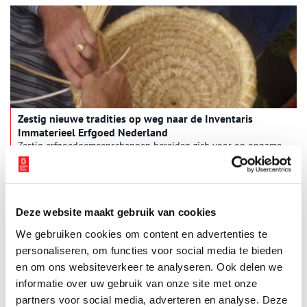
woonwagencultuur.
Zestig nieuwe tradities op weg naar de Inventaris
Immaterieel Erfgoed Nederland
Zestig erfgoedgemeenschappen bereiden zich voor op opname
in de Inventaris Immaterieel Erfgoed Nederland. Het gaat om
veel verschillende tradities, gebruiken en ambachten, variërend
van dialectrock en rujak tot de perenveiling en de bruine
2 min
kroeg. Achter elk van deze tradities staat een gemeenschap die
zich actief inzet om het erfgoed levend te houden en door te
Deze website maakt gebruik van cookies
geven aan volgende generaties.
We gebruiken cookies om content en advertenties te
personaliseren, om functies voor social media te bieden
en om ons websiteverkeer te analyseren. Ook delen we
informatie over uw gebruik van onze site met onze
partners voor social media, adverteren en analyse. Deze