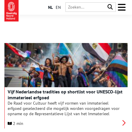
NL
EN
Vijf Nederlandse tradities op shortlist voor UNESCO-lijst
immaterieel erfgoed
De Raad voor Cultuur heeft vijf vormen van immaterieel
erfgoed geselecteerd die mogelijk worden voorgedragen voor
opname op de Representatieve Lijst van het Immaterieel
Cultureel Erfgoed van de Mensheid van UNESCO. Het gaat om
2 min
de herdenking en viering van het Leidens Ontzet,
heggenvlechten, het fanfareorkest, Pride Amsterdam en de