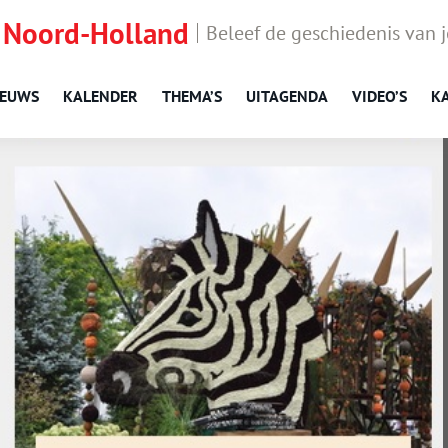
 Noord-Holland
Beleef de geschiedenis van 
IEUWS
KALENDER
THEMA’S
UITAGENDA
VIDEO’S
K