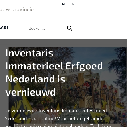
NL
EN
jouw provincie
AART
Inventaris
Immaterieel Erfgoed
Nederland is
vernieuwd
De vernieuwde Inventaris Immaterieel Erfgoed
Nederland staat online! Voor het ongetrainde
oog lijkt er misschien niet veel anders. Toch is er