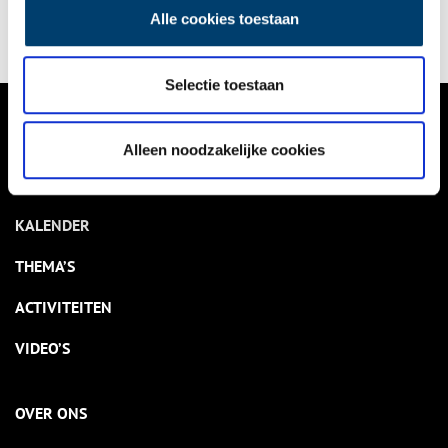
de illustrator gezien, al was het maar op een kalender of
Alle cookies toestaan
postkaart. Over het leven van Anton Pieck zelf is minder
bekend, dus bij dezen het verhaal achter de ontwerper van het
sprookjesbos.
Selectie toestaan
VERHALEN
Alleen noodzakelijke cookies
NIEUWS
KALENDER
THEMA’S
ACTIVITEITEN
VIDEO’S
OVER ONS