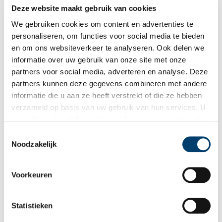
Deze website maakt gebruik van cookies
Huis Barnaart nu officieel museum
We gebruiken cookies om content en advertenties te
Huis Barnaart in Haarlem is officieel toegelaten tot de
Museumvereniging. Daarmee is het gratis toegankelijk voor
personaliseren, om functies voor social media te bieden
alle houders van de Museumkaart. Haarlem heeft nu zowel het
en om ons websiteverkeer te analyseren. Ook delen we
oudste museum van Nederland (het Teylers) als het jongste lid
informatie over uw gebruik van onze site met onze
1 min
van de museumfamilie binnen haar stadsmuren.
partners voor social media, adverteren en analyse. Deze
partners kunnen deze gegevens combineren met andere
informatie die u aan ze heeft verstrekt of die ze hebben
verzameld op basis van uw gebruik van hun services. U
gaat akkoord met de cookies en het
privacystatement
als u onze website blijft gebruiken.
Toestemmingsselectie
Noodzakelijk
Aan tafel in Huis Barnaart
Voorkeuren
Huis Barnaart is een vroeg negentiende-eeuws stadspaleis aan
de Nieuwe Gracht in Haarlem. Het woonhuis staat bekend om
één van de best bewaarde empire interieurs van Nederland.
Statistieken
Net als andere voorname huizen uit zijn tijd zijn de stijlkamers
prachtig om doorheen te wandelen en kan de bezoeker