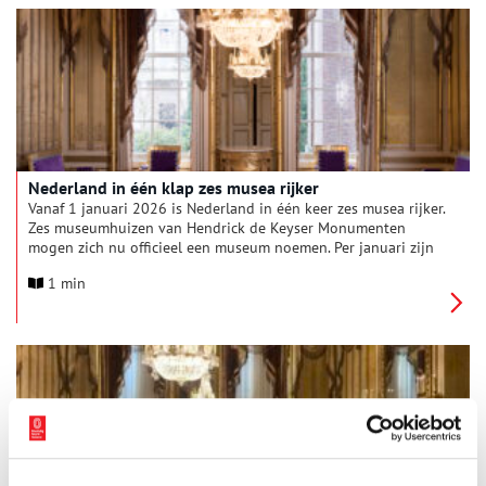
Nederland in één klap zes musea rijker
Vanaf 1 januari 2026 is Nederland in één keer zes musea rijker.
Zes museumhuizen van Hendrick de Keyser Monumenten
mogen zich nu officieel een museum noemen. Per januari zijn
de zes museumhuizen lid van de Museumvereniging en voeren
1 min
ze de Museumkaart. Daarmee worden ze gratis toegankelijk
voor ruim 1,5 miljoen houders van de Museumkaart, waardoor
een breed publiek meerdere eeuwen Nederlandse
woongeschiedenis van dichtbij kan ervaren.