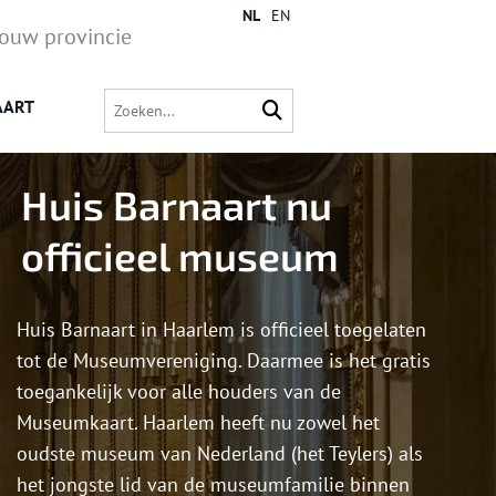
NL
EN
jouw provincie
AART
Huis Barnaart nu
officieel museum
Huis Barnaart in Haarlem is officieel toegelaten
tot de Museumvereniging. Daarmee is het gratis
toegankelijk voor alle houders van de
Museumkaart. Haarlem heeft nu zowel het
oudste museum van Nederland (het Teylers) als
het jongste lid van de museumfamilie binnen