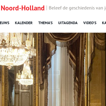
 Noord-Holland
Beleef de geschiedenis van 
IEUWS
KALENDER
THEMA’S
UITAGENDA
VIDEO’S
K