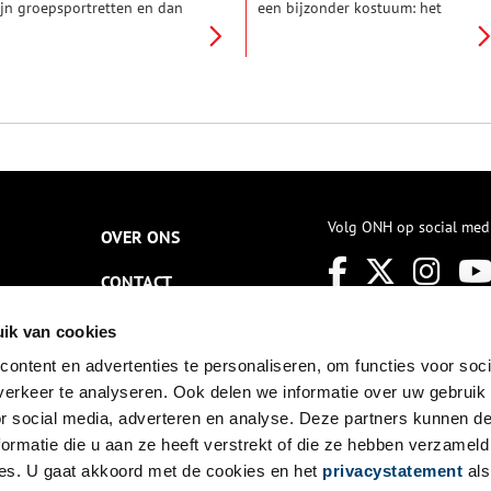
ijn groepsportretten en dan
een bijzonder kostuum: het
ooral van mannen. Er waren
Sinterklaaskostuum van
oldoende modellen
Hanicotte. Augustin Hanicotte
eschikbaar, die voor een kopje
(1870-1957) was een Franse
offie en een borreltje graag
kunstschilder die tussen circa
ereid waren om te poseren.
1895 en 1914 veel in Volendam
ering gold als specialist, want
heeft gewerkt. Hij verbleef in
eel van zijn afgebeelde
die jaren meestal in Hotel
olendammer mannen zijn goed
Spaander, zoals veel
erkenbaar. De portretten zijn
buitenlandse schilders. Op
o levendig, dat je zo een
initiatief van Hanicotte werd in
raatje zou beginnen!
Volendam voor het eerst een
Volg ONH op social med
OVER ONS
Sinterklaasintocht
georganiseerd en hij speelde
CONTACT
daarin zelf de hoofdrol.
NIEUWSBRIEF
ik van cookies
ontent en advertenties te personaliseren, om functies voor soci
DISCLAIMER
erkeer te analyseren. Ook delen we informatie over uw gebruik
PRIVACY
or social media, adverteren en analyse. Deze partners kunnen 
ormatie die u aan ze heeft verstrekt of die ze hebben verzameld
TOEGANKELIJKHEID
es. U gaat akkoord met de cookies en het
privacystatement
als