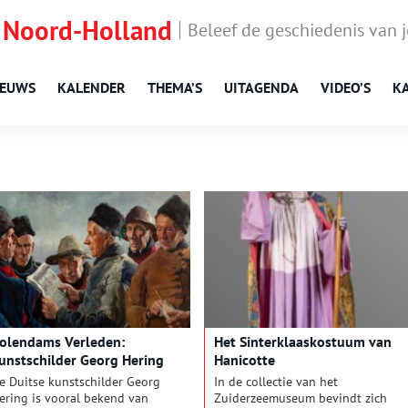
 Noord-Holland
Beleef de geschiedenis van 
IEUWS
KALENDER
THEMA’S
UITAGENDA
VIDEO’S
K
olendams Verleden:
Het Sinterklaaskostuum van
unstschilder Georg Hering
Hanicotte
e Duitse kunstschilder Georg
In de collectie van het
ering is vooral bekend van
Zuiderzeemuseum bevindt zich