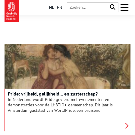
NL
EN
Pride: vrijheid, gelijkheid… en zusterschap?
In Nederland wordt Pride gevierd met evenementen en
demonstraties voor de LHBTIQ+-gemeenschap. Dit jaar is
Amsterdam gaststad van WorldPride, een bruisend
internationaal festival. Pride betekent trots. Maar trots is niet
hetzelfde als gelijkheid. Waarom is er zoveel meer bekend over
de liefde tussen mannen dan tussen vrouwen? De geschiedenis
van lesbiennes is nog altijd onderbelicht. Tijd om de balans op