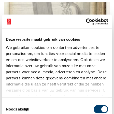
te maken. Welke verhalen over vrouwenliefde zijn wél bewaard
gebleven?
Deze website maakt gebruik van cookies
Gay bij de VOC
We gebruiken cookies om content en advertenties te
Vandaag de dag vieren we tijdens Pride Amsterdam de vrijheid
dat je kan en mag zijn zoals je bent. Vierhonderd jaar geleden
personaliseren, om functies voor social media te bieden
was dat anders: liefde en seks tussen mensen van hetzelfde
en om ons websiteverkeer te analyseren. Ook delen we
geslacht was streng verboden, ook op VOC-schepen.
informatie over uw gebruik van onze site met onze
partners voor social media, adverteren en analyse. Deze
partners kunnen deze gegevens combineren met andere
informatie die u aan ze heeft verstrekt of die ze hebben
verzameld op basis van uw gebruik van hun services. U
gaat akkoord met de cookies en het
privacystatement
als u onze website blijft gebruiken.
Toestemmingsselectie
Noodzakelijk