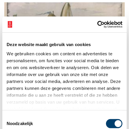
buitenplaats is de gemeente Bergen. De zeventiende-eeuwse
structuur is nog vrij gaaf en duidelijk te onderscheiden.
Deze website maakt gebruik van cookies
De zeilwagen van Simon Stevin: een uitstapje met de
We gebruiken cookies om content en advertenties te
vijand
personaliseren, om functies voor social media te bieden
‘Dat men nimmer zag den zeeman zo verschieten, als toen hij
vliegen zag de wielen met den sprieten!’ (Hugo de Groot)
en om ons websiteverkeer te analyseren. Ook delen we
informatie over uw gebruik van onze site met onze
partners voor social media, adverteren en analyse. Deze
partners kunnen deze gegevens combineren met andere
informatie die u aan ze heeft verstrekt of die ze hebben
verzameld op basis van uw gebruik van hun services. U
gaat akkoord met de cookies en het
privacystatement
als u onze website blijft gebruiken.
Toestemmingsselectie
Noodzakelijk