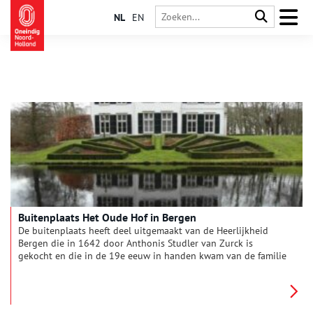
NL
EN
Buitenplaats Het Oude Hof in Bergen
De buitenplaats heeft deel uitgemaakt van de Heerlijkheid
Bergen die in 1642 door Anthonis Studler van Zurck is
gekocht en die in de 19e eeuw in handen kwam van de familie
Van Reenen. De Van Reenens hebben grote invloed gehad op
de ontwikkeling van Bergen door onder andere de stichting
van de badplaats Bergen aan Zee en de ontwikkeling van
villawijk ‘Van Reenenpark’. De huidige eigenaar van de