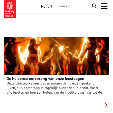
NL
EN
De heidense oorsprong van onze feestdagen
Onze christelijke feestdagen mogen dan vanzelfsprekend
lijken, hun oorsprong is eigenlijk ouder dan je denkt. Haast
alle feesten en hun symbolen, van de vrolijke paashaas tot de
gezellige kerstboom, zijn namelijk ontstaan uit heidense
(offer)feesten. De kerk was er alleen érg goed in om deze
bestaande feesten een christelijk tintje te geven.