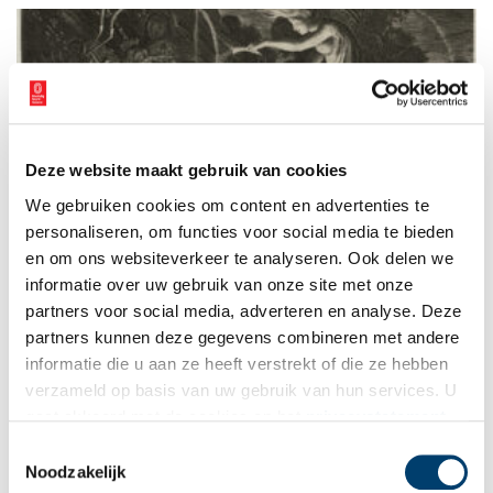
Deze website maakt gebruik van cookies
Heksen en toverij
We gebruiken cookies om content en advertenties te
In de zestiende eeuw waren de meeste Hollanders er nog
heilig van overtuigd dat toverij bestond. Talloze vrouwen
personaliseren, om functies voor social media te bieden
werden door buren of familieleden beschuldigd van toverij en
en om ons websiteverkeer te analyseren. Ook delen we
een pact met de duivel. Ze zouden een kind hebben ziek
informatie over uw gebruik van onze site met onze
gemaakt of een bierbrouwerij hebben stilgelegd. Voor zover
bekend zijn er in Holland 275 vrouwen beschuldigd van
partners voor social media, adverteren en analyse. Deze
toverij, waarvan er 96 strafrechtelijk zijn vervolgd. Wie waren
partners kunnen deze gegevens combineren met andere
deze vrouwen en wat stond hen te wachten?
informatie die u aan ze heeft verstrekt of die ze hebben
verzameld op basis van uw gebruik van hun services. U
gaat akkoord met de cookies en het
privacystatement
als u onze website blijft gebruiken.
Toestemmingsselectie
Noodzakelijk