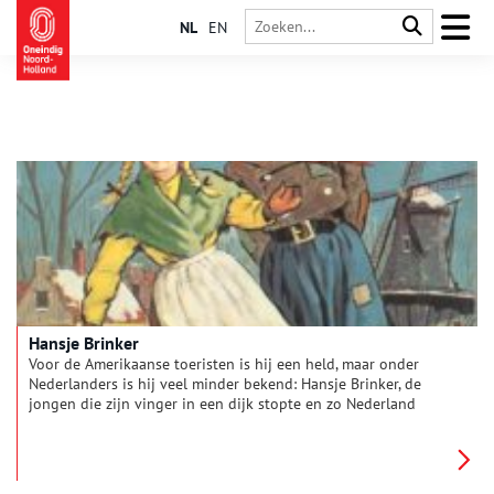
NL
EN
Hansje Brinker
Voor de Amerikaanse toeristen is hij een held, maar onder
Nederlanders is hij veel minder bekend: Hansje Brinker, de
jongen die zijn vinger in een dijk stopte en zo Nederland
redde. Dat Hansje nooit bestaan heeft, is niet belangrijk. En
wist je dat hij eigenlijk de creatie is van de Amerikaans
kinderboekenschrijfster Mary Mapes Dodge? En dat al in 1865.
In 1950 kreeg Hansje een welverdiend monument op de