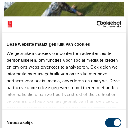
Woerdersluis in Spaarndam.
Deze website maakt gebruik van cookies
Hans Brinker: de beroemdste inwoner van Broek?
We gebruiken cookies om content en advertenties te
De persoon van Hans Brinker is ontsproten aan de fantasie van
de Amerikaanse kinderboekenschrijfster Mary Mapes Dodge.
personaliseren, om functies voor social media te bieden
Zoals in het verhaal van het Noordhollands Archief op deze
en om ons websiteverkeer te analyseren. Ook delen we
website wordt uitgelegd, is Hans Brinker niet de jongen die
informatie over uw gebruik van onze site met onze
zijn vinger in de dijk steekt. Dat is immers een anonieme
jongen die in Haarlem woont. Maar waar komt Hans Brinker
partners voor social media, adverteren en analyse. Deze
zèlf vandaan?
partners kunnen deze gegevens combineren met andere
informatie die u aan ze heeft verstrekt of die ze hebben
verzameld op basis van uw gebruik van hun services. U
gaat akkoord met de cookies en het
privacystatement
als u onze website blijft gebruiken.
Toestemmingsselectie
Noodzakelijk