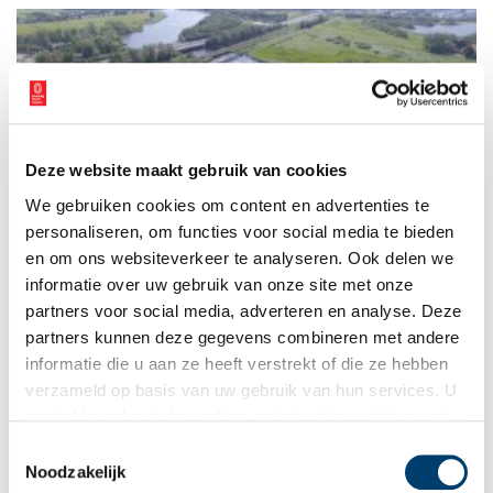
Deze website maakt gebruik van cookies
Fort bij de Liebrug
We gebruiken cookies om content en advertenties te
Het Fort bij de Liebrug ligt aan de spoorlijn Haarlem-
Amsterdam, de oudste spoorverbinding van ons land. Het
personaliseren, om functies voor social media te bieden
moest zowel de spoorlijn, de weg tussen Amsterdam en
en om ons websiteverkeer te analyseren. Ook delen we
Haarlem én de nabijgelegen trekvaart verdedigen. Fort bij de
informatie over uw gebruik van onze site met onze
Liebrug behoort tot het Westfront van de Stelling van
Amsterdam.
partners voor social media, adverteren en analyse. Deze
partners kunnen deze gegevens combineren met andere
informatie die u aan ze heeft verstrekt of die ze hebben
verzameld op basis van uw gebruik van hun services. U
gaat akkoord met de cookies en het
privacystatement
als u onze website blijft gebruiken.
Toestemmingsselectie
Noodzakelijk