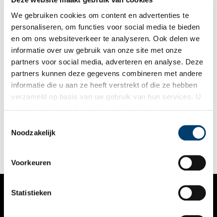
in de berg.
We gebruiken cookies om content en advertenties te
personaliseren, om functies voor social media te bieden
en om ons websiteverkeer te analyseren. Ook delen we
informatie over uw gebruik van onze site met onze
partners voor social media, adverteren en analyse. Deze
partners kunnen deze gegevens combineren met andere
Grafheuvels met archeologische vondsten op de
informatie die u aan ze heeft verstrekt of die ze hebben
Westerheide
verzameld op basis van uw gebruik van hun services. U
Het blijft een apart gevoel om te wandelen op grond waar
gaat akkoord met de cookies en het
privacystatement
5000 jaar geleden mensen werden begraven. Op de
als u onze website blijft gebruiken.
Westerheide bij Hilversum (Goois Natuurreservaat)
Toestemmingsselectie
zijn zeventien grafheuvels gevonden, waar bijzondere
Noodzakelijk
archeologische vondsten zijn gedaan.
Voorkeuren
Statistieken
VERHALEN