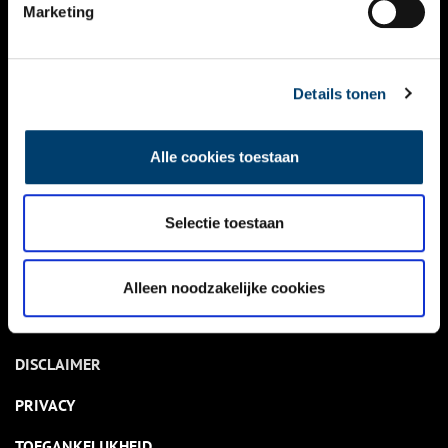
NIEUWS
Marketing
KALENDER
THEMA’S
Details tonen
ACTIVITEITEN
Alle cookies toestaan
VIDEO’S
Selectie toestaan
OVER ONS
CONTACT
Alleen noodzakelijke cookies
NIEUWSBRIEF
DISCLAIMER
PRIVACY
TOEGANKELIJKHEID