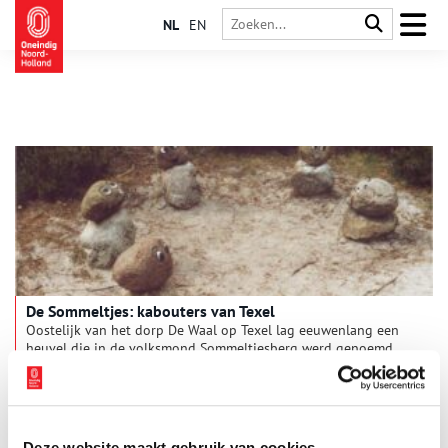
NL
EN
De Sommeltjes: kabouters van Texel
Oostelijk van het dorp De Waal op Texel lag eeuwenlang een
heuvel die in de volksmond Sommeltjesberg werd genoemd.
De plaatselijke bevolking was ervan overtuigd dat er in de
heuvel Sommeltjes woonden, een soort geesten of
aardmannetjes. Deze Sommeltjes dansten in het maanlicht op
de berg. Daar maakte men elkaar graag bang mee. De
Sommeltjes stalen ook metalen voorwerpen en verstopten die
Deze website maakt gebruik van cookies