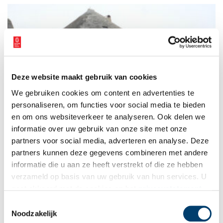
Deze website maakt gebruik van cookies
De goudschat van stolpboerderij De Strooppot
We gebruiken cookies om content en advertenties te
Stolpboerderij De Strooppot op Texel dankt haar naam aan
een zoet en rijk verleden. Volgens de legende zou de
personaliseren, om functies voor social media te bieden
indrukwekkende boerderij namelijk gebouwd zijn door een
en om ons websiteverkeer te analyseren. Ook delen we
arme jutter, die dankzij geluk en bluf tot grote rijkdom kwam.
informatie over uw gebruik van onze site met onze
In het verhaal van De Strooppot ligt de wensdroom van elke
arme Texelaar verborgen.
partners voor social media, adverteren en analyse. Deze
partners kunnen deze gegevens combineren met andere
informatie die u aan ze heeft verstrekt of die ze hebben
verzameld op basis van uw gebruik van hun services. U
gaat akkoord met de cookies en het
privacystatement
als u onze website blijft gebruiken.
Toestemmingsselectie
Noodzakelijk