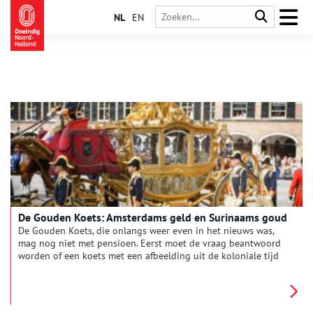
NL
EN
De Gouden Koets: Amsterdams geld en Surinaams goud
De Gouden Koets, die onlangs weer even in het nieuws was,
mag nog niet met pensioen. Eerst moet de vraag beantwoord
worden of een koets met een afbeelding uit de koloniale tijd
nog wel kan. Oneindig Noord-Holland dook in de geschiedenis
van het koninklijke voertuig, dat door het Amsterdamse volk
bekostigd is en gemaakt van materialen afkomstig uit alle
delen van het rijk.