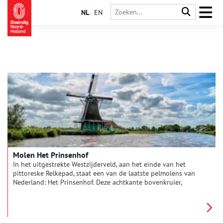
NL
EN
Molen Het Prinsenhof
In het uitgestrekte Westzijderveld, aan het einde van het
pittoreske Relkepad, staat een van de laatste pelmolens van
Nederland: Het Prinsenhof. Deze achtkante bovenkruier,
gebouwd in 1722, is een indrukwekkend voorbeeld van de
molenbouw uit de bloeiperiode van de Zaanstreek. De molen
heeft in zijn lange bestaan meerdere functies gekend, maar
keerde uiteindelijk terug naar zijn oorsprong: het pellen van