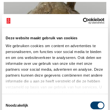
gerst.
Deze website maakt gebruik van cookies
Bier en baardmankruiken
We gebruiken cookies om content en advertenties te
Bier is al eeuwenlang een populaire volksdrank, die veel werd
gebrouwen in Haarlem. In de zestiende en zeventiende eeuw
personaliseren, om functies voor social media te bieden
werd bier het liefst gedronken uit een baardmankruik. Maar
en om ons websiteverkeer te analyseren. Ook delen we
hoe werden deze kruiken gemaakt en wie moesten die
informatie over uw gebruik van onze site met onze
baardmannen eigenlijk voorstellen?
partners voor social media, adverteren en analyse. Deze
partners kunnen deze gegevens combineren met andere
informatie die u aan ze heeft verstrekt of die ze hebben
verzameld op basis van uw gebruik van hun services. U
gaat akkoord met de cookies en het
privacystatement
als u onze website blijft gebruiken.
Toestemmingsselectie
Noodzakelijk