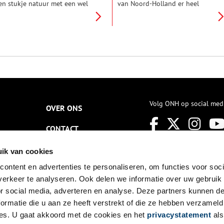
en stukje natuur met een wel
van Noord-Holland er heel
eel bijzondere historie.
anders uit. De interactieve kaart
onderd jaar zandafgravingen
Oer-IJ maakt dit verborgen
ebben het gebied met 7 tot 12
verleden voor iedereen
eter verlaagd. Tegenwoordig
zichtbaar.
s Zanderij Crailoo in handen
an het Goois Natuurreservaat,
at er ‘nieuwe natuur’ realiseert.
Volg ONH op social med
OVER ONS
CONTACT
NIEUWSBRIEF
ik van cookies
ontent en advertenties te personaliseren, om functies voor soci
DISCLAIMER
erkeer te analyseren. Ook delen we informatie over uw gebruik
PRIVACY
or social media, adverteren en analyse. Deze partners kunnen 
ormatie die u aan ze heeft verstrekt of die ze hebben verzameld
TOEGANKELIJKHEID
es. U gaat akkoord met de cookies en het
privacystatement
als