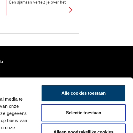
Een sjamaan vertelt je over het
leven op aarde 66 miljoen jaren
geleden. Je ziet versteende dino
eieren. Je hoort het binnenste
van de aarde rommelen. Kijk
daar: een kolossaal dijbeen van
een mammoet.
ia
Alle cookies toestaan
al media te
 van onze
Selectie toestaan
deze gegevens
 op basis van
 u onze
Alleen noodzakelijke cookies