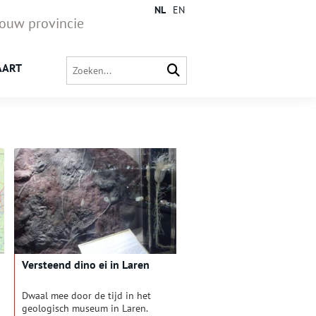
NL
EN
jouw provincie
AART
Versteend dino ei in Laren
Dwaal mee door de tijd in het
geologisch museum in Laren.