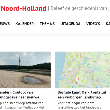
 Noord-Holland
Beleef de geschiedenis van 
IEUWS
KALENDER
THEMA’S
UITAGENDA
VIDEO’S
K
anderij Crailoo: van
Digitale kaart Oer-IJ ontsluit
andgroeve naar nieuwe
een verborgen landschap
atuur
p een steenworp afstand van
Vóór het begin van onze
et Hilversumse Mediapark ligt
jaartelling zag het landschap