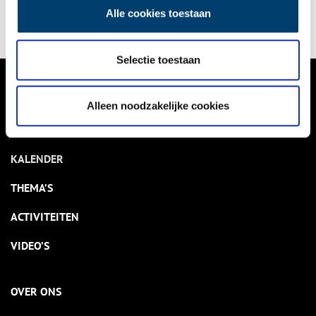
stand, want dan zit het nageslacht opgescheept met koddige
Alle cookies toestaan
namen als Zondergeld of Seldenthuis.
Selectie toestaan
VERHALEN
Alleen noodzakelijke cookies
NIEUWS
KALENDER
THEMA’S
ACTIVITEITEN
VIDEO’S
OVER ONS