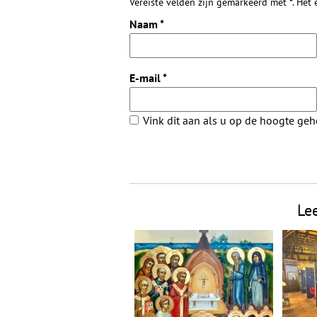
Vereiste velden zijn gemarkeerd met *. Het
Naam
*
E-mail
*
Vink dit aan als u op de hoogte ge
Le