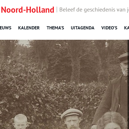
 Noord-Holland
Beleef de geschiedenis van 
IEUWS
KALENDER
THEMA’S
UITAGENDA
VIDEO’S
K