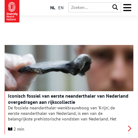
NL
EN
Iconisch fossiel van eerste neanderthaler van Nederland
overgedragen aan rijkscollectie
De fossiele neanderthaler-wenkbrauwboog van ‘Krijn’, de
eerste neanderthaler van Nederland, is een van de
belangrijkste prehistorische vondsten van Nederland. Het
versteende botfragment is uitermate zeldzaam,
2 min
wetenschappelijk gezien van onschatbare waarde en een grote
publiekstrekker. Daarom zijn de vinder ervan, amateur-