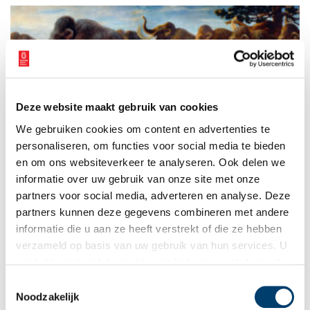
paleontoloog Luc Anthonis, en het Rijksmuseum van
Oudheden er ontzettend blij mee en trots op dat dit inmiddels
iconische fossiel op 11 november 2024 formeel is
overgedragen aan de rijkscollectie.
Deze website maakt gebruik van cookies
Doggerland: Atlantis van de Noordzee
We gebruiken cookies om content en advertenties te
Het Noord-Hollandse landschap is een betrekkelijk jong
gebied, opgebouwd uit zand, klei en veen. Wind en water
personaliseren, om functies voor social media te bieden
legden de basis voor de vorm, de mens deed de rest.
en om ons websiteverkeer te analyseren. Ook delen we
Eeuwenlang oefende de Noordzee grote invloed uit op het
informatie over uw gebruik van onze site met onze
kustgebied van de provincie. Maar dat is niet altijd zo geweest.
Honderdduizenden jaren geleden was het gebied tussen
partners voor social media, adverteren en analyse. Deze
Nederland en Groot-Brittannië geen water maar land:
partners kunnen deze gegevens combineren met andere
Doggerland. Een rijk landschap, waar mammoeten en mensen
informatie die u aan ze heeft verstrekt of die ze hebben
naast elkaar leefden.
verzameld op basis van uw gebruik van hun services. U
gaat akkoord met de cookies en het
privacystatement
als u onze website blijft gebruiken.
Toestemmingsselectie
Noodzakelijk