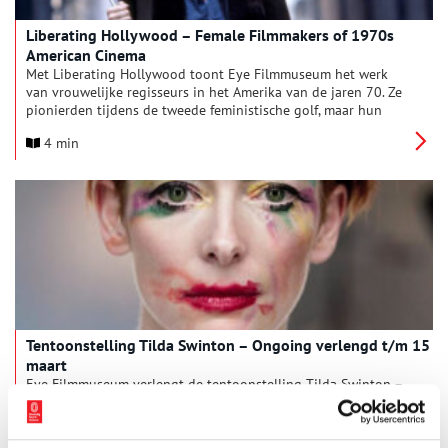
Liberating Hollywood – Female Filmmakers of 1970s
American Cinema
Met Liberating Hollywood toont Eye Filmmuseum het werk
van vrouwelijke regisseurs in het Amerika van de jaren 70. Ze
pionierden tijdens de tweede feministische golf, maar hun
werk is zelden of nooit in Nederland te zien geweest. Een van
4 min
de hoogtepunten is Wanda (1970) van Barbara Loden, die
vanaf 5 maart door Eye wordt uitgebracht in de landelijke
filmtheaters.
Tentoonstelling Tilda Swinton – Ongoing verlengd t/m 15
maart
Eye Filmmuseum verlengt de tentoonstelling Tilda Swinton –
Ongoing tot en met zondag 15 maart. Ongoing is een
persoonlijke tentoonstelling waarin de creatieve
samenwerkingen van de Schotse performer, kunstenaar en