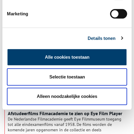
Marketing
Eye viert 750 jaar Amsterdam
Ter viering van het 750-jarig bestaan van Amsterdam vertoont
Eye Filmmuseum een jaar lang iedere maand films die in
Amsterdam spelen. Van pionierende VJ-beelden in de
Details tonen
Amsterdamse club Mazzo en James Bond die aanbelt bij een
3 min
huis op de Reguliersgracht tot het bevrijdende naakt van Blue
Movie in de Bijlmer en de kraakrellen van de jaren zeventig en
Alle cookies toestaan
tachtig.
Selectie toestaan
Alleen noodzakelijke cookies
Afstudeerfilms Filmacademie te zien op Eye Film Player
De Nederlandse Filmacademie geeft Eye Filmmuseum toegang
tot alle eindexamenfilms vanaf 1958. De films worden de
komende jaren opgenomen in de collectie en deels