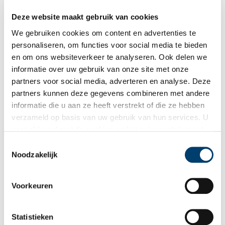
2 min
mode-icoon Tilda Swinton centraal staan. Swinton keert de
komende tijd regelmatig terug naar Eye voor diverse talks en
Deze website maakt gebruik van cookies
inleidingen en een reprise van de intieme performance Bliss#2.
We gebruiken cookies om content en advertenties te
personaliseren, om functies voor social media te bieden
en om ons websiteverkeer te analyseren. Ook delen we
informatie over uw gebruik van onze site met onze
partners voor social media, adverteren en analyse. Deze
partners kunnen deze gegevens combineren met andere
Tilda Swinton maakt tentoonstelling in Eye
informatie die u aan ze heeft verstrekt of die ze hebben
De Britse actrice Tilda Swinton maakt in het najaar van 2025
verzameld op basis van uw gebruik van hun services. U
speciaal voor Eye Filmmuseum een unieke tentoonstelling
gaat akkoord met de cookies en het
privacystatement
waarin haar creatieve samenwerking met bekende regisseurs
als Derek Jarman, Pedro Almodóvar en Joanna Hogg centraal
als u onze website blijft gebruiken.
Toestemmingsselectie
1 min
staat. Begin volgend jaar wijdt Eye een expositie aan de
Noodzakelijk
Turkse filmmaker Nuri Bilge Ceylan, gevolgd door een
zomertentoonstelling van de Amerikaanse kunstenaar en
filmmaker Garrett Bradley, winnaar van de Eye Art & Film Prize.
Ook presenteert Eye in 2025 filmprogramma’s rond Akira
Voorkeuren
Kurosawa, Feministisch Filmkollektief Cinemien, filmstudio
Columbia Pictures en een selectie van nieuwe virtual-
realitywerken.
Statistieken