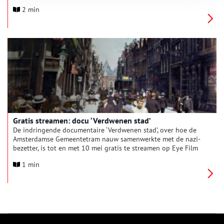
beschikbaar gesteld op streamingdienst Eye Film Player, te
2 min
beginnen met tien eerste titels vanaf 24 mei. Daarna wordt
maandelijks één film toegevoegd. De samenwerking wordt ook
gevierd in de filmzaal van Eye, met films van Digna Sinke,
Reber Dosky en Joren Molter op 20 juni.
Gratis streamen: docu ‘Verdwenen stad’
De indringende documentaire ‘Verdwenen stad’, over hoe de
Amsterdamse Gemeentetram nauw samenwerkte met de nazi-
bezetter, is tot en met 10 mei gratis te streamen op Eye Film
Player.
1 min