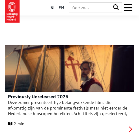
NL
EN
Previously Unreleased 2026
Deze zomer presenteert Eye belangwekkende films die
afkomstig zijn van de prominente festivals maar niet eerder de
Nederlandse bioscopen bereikten. Acht titels zijn geselecteerd,
waaronder debuten van opkomende regisseurs uit de VS,
2 min
Portugal en Italië. Tot de nieuwkomers behoren regisseurs als
Constance Tang (Blue Sun Palace), Isabel Hagen (On a String)
en Giovanni Tortorici (Diciannove). Cheryl Dunye’s The