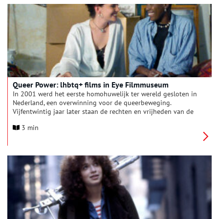
Watermelon Woman is een Amerikaanse klassieker die niet
eerder in Nederland werd uitgebracht.
Queer Power: lhbtq+ films in Eye Filmmuseum
In 2001 werd het eerste homohuwelijk ter wereld gesloten in
Nederland, een overwinning voor de queerbeweging.
Vijfentwintig jaar later staan de rechten en vrijheden van de
lhbtq+ gemeenschap wereldwijd onder druk. Met de komst van
3 min
World Pride naar Amsterdam reden genoeg voor een
zomerprogramma met queerfilms van over de hele wereld als
feest van vrijgevochten diversiteit.