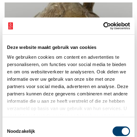
dan de ander. Drink je mee?
Deze website maakt gebruik van cookies
Bier en baardmankruiken
We gebruiken cookies om content en advertenties te
Bier is al eeuwenlang een populaire volksdrank, die veel werd
gebrouwen in Haarlem. In de zestiende en zeventiende eeuw
personaliseren, om functies voor social media te bieden
werd bier het liefst gedronken uit een baardmankruik. Maar
en om ons websiteverkeer te analyseren. Ook delen we
hoe werden deze kruiken gemaakt en wie moesten die
informatie over uw gebruik van onze site met onze
baardmannen eigenlijk voorstellen?
partners voor social media, adverteren en analyse. Deze
partners kunnen deze gegevens combineren met andere
informatie die u aan ze heeft verstrekt of die ze hebben
verzameld op basis van uw gebruik van hun services. U
gaat akkoord met de cookies en het
privacystatement
als u onze website blijft gebruiken.
Toestemmingsselectie
Noodzakelijk