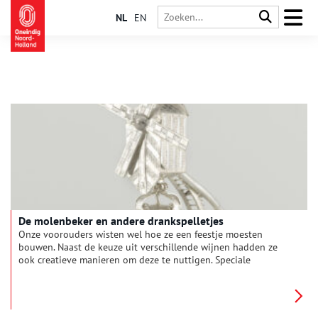
NL
EN
De molenbeker en andere drankspelletjes
Onze voorouders wisten wel hoe ze een feestje moesten
bouwen. Naast de keuze uit verschillende wijnen hadden ze
ook creatieve manieren om deze te nuttigen. Speciale
drinkglazen en andere ´stortebekers´ werden in de 17de eeuw
gebruikt om drankspelletjes mee te spelen. Deze zorgden voor
veel vermaak en natuurlijk grote dronkenschap. Van het lange
pasglas tot aan de zilveren molenbeker: de een nog gekker