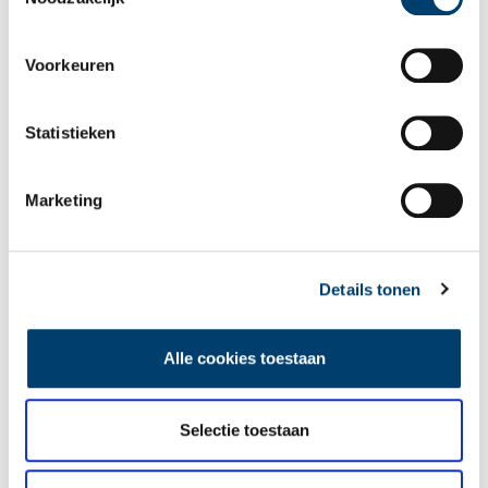
Voorkeuren
Statistieken
Marketing
GROFWEG BRUUT in Paviljoen Welgelegen
Van 12 april tot en met 5 juli 2024 is een nieuwe Dreef-
expositie te zien in het Haarlemse Paviljoen Welgelegen. Een
expositie waarin acht kunstenaars vanuit verschillende
Details tonen
perspectieven op zoek zijn gegaan naar de essentie en
3 min
veelzijdigheid van het Brutalisme in de architectuur.
Alle cookies toestaan
Selectie toestaan