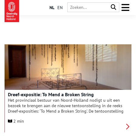
NL
EN
Dreef-expositie: To Mend a Broken String
Het provinciaal bestuur van Noord-Holland nodigt u uit een
bezoek te brengen aan de nieuwe tentoonstelling in de reeks
Dreef-exposities: ‘To Mend a Broken String’. De tentoonstelling
is samengesteld door kunsthistoricus Mirjam Dik en toont
2 min
hedendaagse kunst uit Zuid-Afrika. De installaties met film,
fotografie, athotypen, staal, ingemaakte groenten en fruit,
linnen, handgeweven tapijten, kussens, boeken en planten