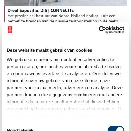
Dreef Expositie: DIS | CONNECTIE
Het provinciaal bestuur van Noord-Holland nodigt u uit een
bezoek te brengen aan de nieuwe tentoonstelling in de reeks
Dreef Exposities: ‘DIS | CONNECTIE’. De tentoonstelling is vanaf
vrijdag 17 oktober 2025 tot en met vrijdag 9 januari 2026 te
2 min
zien in Paviljoen Welgelegen in Haarlem.
Deze website maakt gebruik van cookies
We gebruiken cookies om content en advertenties te
personaliseren, om functies voor social media te bieden
en om ons websiteverkeer te analyseren. Ook delen we
informatie over uw gebruik van onze site met onze
partners voor social media, adverteren en analyse. Deze
partners kunnen deze gegevens combineren met andere
Dreef Expositie: ‘What If’
informatie die u aan ze heeft verstrekt of die ze hebben
Wat als Indonesië de kolonisator van Nederland was geweest?
verzameld op basis van uw gebruik van hun services. U
Door middel van een omdraaiing van de geschiedschrijving,
gaat akkoord met de cookies en het
privacystatement
wil ‘What If’ een utopie presenteren.
als u onze website blijft gebruiken.
Toestemmingsselectie
2 min
Noodzakelijk